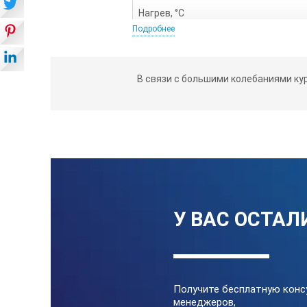
Нагрев, °С
Подробнее
Внешние размеры,Ø мм
Контроллер
В связи с большими колебаниями ку
Вес, кг
У ВАС ОСТАЛ
Получите бесплатную конс
менеджеров,