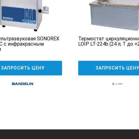
ультразвуковая SONOREX
Термостат циркуляцион
C с инфракрасным
LOIP LT-224b (24 л; Т до +
м
ЗАПРОСИТЬ ЦЕНУ
ЗАПРОСИТЬ ЦЕН