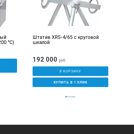
ный
Штатив XRS-4/65 с круговой
Авт
200 °С)
шкалой
литр
192 000
руб.
У
В КОРЗИНУ
КУПИТЬ В 1 КЛИК