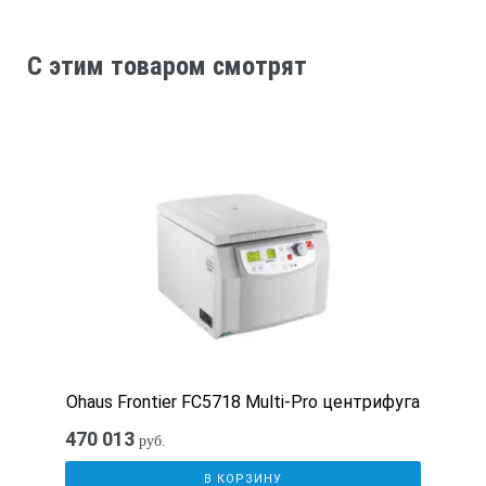
Дискретность установки температуры
C этим товаром смотрят
±1⁰С
Контроллер
Аналоговый
Мощность
3х250Вт
Габаритные размеры
Ohaus Frontier FC5718 Multi-Pro центрифуга
470 013
руб.
520х210х170 мм
В КОРЗИНУ