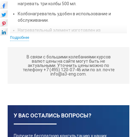
нагревать три колбы 500 мл.
Колбонагреватель удобен в использование и
обслуживании.
Нагревательный элемент изготовлен из
стекловолокна с нихромовой проволокой.
Подробнее
Оптимальное соотношение цены и качества.
В связи с большими колебаниями курсов
ТЕХНИЧЕСКИЕ ХАРАКТЕРИСТИКИ
валют цены на сайте могут быть не
актуальными.
Уточнить цены можно по
КОЛБОНАГРЕВАТЕЛЯ STEGLER KН-3-
телефону +7 (495) 120-07-46 или по эл. почте
info@a3-eng.com.
500:
Объём
3×500 мл
У ВАС ОСТАЛИСЬ ВОПРОСЫ?
Кол-во колб
Получите бесплатную консультацию у наших