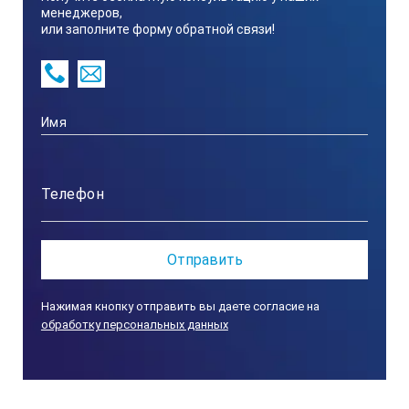
менеджеров,
или заполните форму обратной связи!
3 шт
Тип колбы
круглодонная
Максимальная температура поверхности
450 ⁰С
Диапазон регулирования температур
Нажимая кнопку отправить вы даете согласие на
обработку персональных данных
t. окр среды +10 до +250 ⁰С