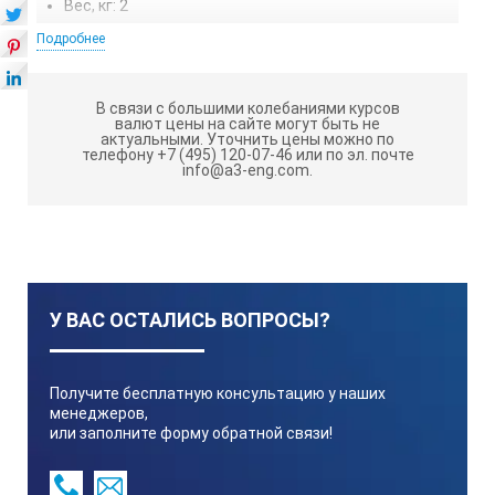
Вес, кг: 2
Подробнее
ТЕХНИЧЕСКИЕ ХАРАКТЕРИСТИКИ UH-
2125D:
В связи с большими колебаниями курсов
валют цены на сайте могут быть не
актуальными.
Уточнить цены можно по
Размер платформы, мм
телефону +7 (495) 120-07-46 или по эл. почте
info@a3-eng.com.
210×260
Диаметр зоны нагрева, мм
У ВАС ОСТАЛИСЬ ВОПРОСЫ?
150
Получите бесплатную консультацию у наших
Материал корпуса
менеджеров,
или заполните форму обратной связи!
пластик