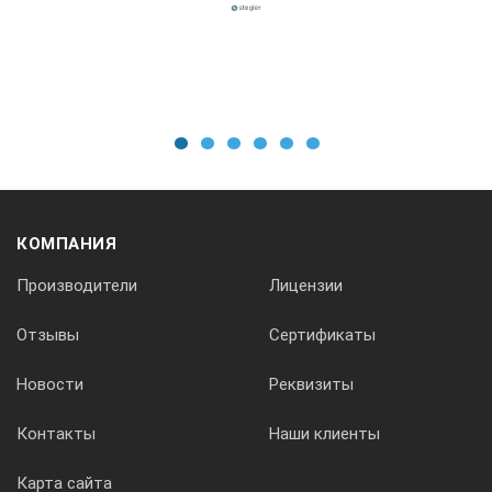
210х260х70
Штатив, мм
1
2
3
4
5
6
h220 / Ø5
Электропитание
КОМПАНИЯ
Производители
Лицензии
220В 50/60Гц
Отзывы
Сертификаты
Габариты в упаковке, мм
Новости
Реквизиты
290х290х120
Контакты
Наши клиенты
Карта сайта