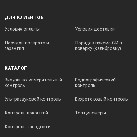
КОМПЛЕКТ ПОСТАВКИ UH-2125D:
Плита нагревательная: 1 шт.
ДЛЯ КЛИЕНТОВ
Шнур питания: 1 шт.
Условия оплаты
Условия доставки
Штатив: 1 шт.
Порядок возврата и
Порядок приема СИ в
Руководство по эксплуатации, паспорт: 1 экз.
гарантия
поверку (калибровку)
КАТАЛОГ
Визуально-измерительный
Радиографический
контроль
контроль
Ультразвуковой контроль
Вихретоковый контроль
Контроль покрытий
Толщиномеры
Контроль твердости