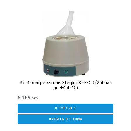
500
Мощность, кВт
1,0
Таймер
1-9999мин
Колбонагреватель Stegler KН-250 (250 мл
до +450 °C)
Вес, кг
5 169
руб.
2
В КОРЗИНУ
КУПИТЬ В 1 КЛИК
Внешние размеры, мм