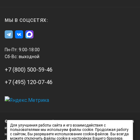
МЫ В СОЦСЕТЯХ:
Пн-Пт: 9:00-18:00
Сб-Вс: выходной
+7 (800) 500-59-46
+7 (495) 120-07-46
А3
Инжиниринг
© 2026 А3 Инжиниринг Обращаем Ваше внимание на то, что данный
Нагорный
Для улучшения работы сайта и его взаимодействия с
интернет-сайт носит исключительно информационный характер и
пользователями мы используем файлы cookie. Продолжая работу
проезд
ни при каких условиях не является публичной офертой,
с сайтом, Вы разрешаете использование cookie-файлов. Вы всегда
д.7
можете отключить файлы cookie в настройках Вашего браузера.