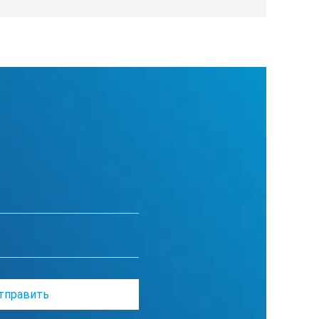
нных
007 °C