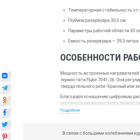
Температурная стабильность от ±0
Глубина резервуара 30,5 см.
Параметры рабочей области 33 см x
Емкость резервуара — 39,3 литра.
ОСОБЕННОСТИ РА
Мощность встроенных нагревателей
термостата Fluke 7041-26. Она регу
твердотельного реле. Красный или з
Благодаря оснащению цифровым дисп
эксплуатации жидкостного термостат
которые программируются с передней
Подробнее
управлять 5 наборами параметров к
интерфейса, интерфейса IEEE-488 и 
Интерфейс RS-232 позволяет управля
В связи с большими колебаниями ку
ванны, получать доступ к любым дру