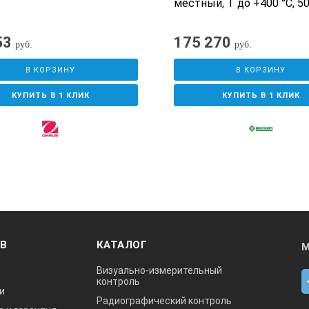
местный, T до +400 °С, 5
53
175 270
руб.
руб.
В КОРЗИНУ
В КОРЗИНУ
КУПИТЬ В 1 КЛИК
КУПИТЬ В 1 КЛИК
ОВ
КАТАЛОГ
М
Визуально-измерительный
контроль
и
Радиографический контроль