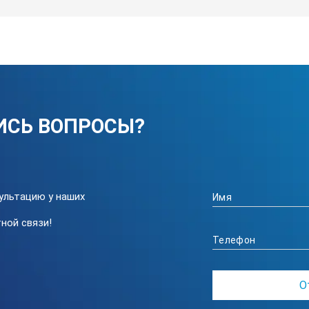
вателя можно переключать с низкой на высокую.
КТЕРИСТИКИ FLUKE 7041-26:
Fluke 7041-26
от –40 до 110 °C
ИСЬ ВОПРОСЫ?
± 0,002 °C при –40 °C (этанол)
± 0,0015 °C при 25 °C (вода)
±0,003 °C при 100 °C (масло 5012)
± 0,004 °C при –40 °C (этанол)
ультацию у наших
± 0,002 °C при 25 °C (вода)
ной связи!
± 0,004 °C при 100 °C (масло 5012)
Цифровой дисплей с кнопочным вводом да
0,01 °C; в режиме высокого разрешения: 0,00