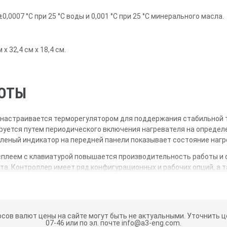
,0007 °C при 25 °C воды и 0,001 °C при 25 °C минерального масла.
 32,4 см x 18,4 см.
БОТЫ
 настраивается терморегулятором для поддержания стабильной
лируется путем периодического включения нагревателя на опреде
еленый индикатор на передней панели показывает состояние нагр
леем с клавиатурой повышается производительность работы и 
а. Контроллер имеет ряд конфигурационных и рабочих опций, а 
 панели. Доступ к ним осуществляется из вторичного меню нажа
онфигурации — свойствами датчика, рабочими настройками, пар
показателями калибровки контроллера.
ть настройками прибора удаленно через ПК. Вы можете устанавл
рсов валют цены на сайте могут быть не актуальными.
Уточнить це
07-46 или по эл. почте info@a3-eng.com.
гим функциям контроллера, используя удаленное коммуникационно