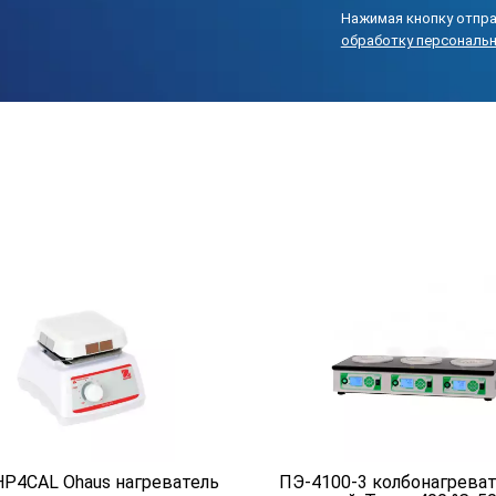
ений
0,01 °C
Нажимая кнопку отпра
обработку персональ
± 1 °C
астройки
±0,01 °C
500 и 1000 Вт
азмеры под заказ)
127 x 254 мм
305 мм
х с жидкой средой
Нержавеющая сталь 304
115 В переменного тока (± 10%), 60 Гц, 16 А 
39,3 литров
622 x 768 x 483 мм
P4CAL Ohaus нагреватель
ПЭ-4100-3 колбонагреват