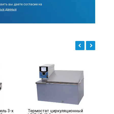
вить вы даете согласие на
ных данных
или 230 В переменного тока (± 10%), 50 или 60 Гц, 9 А (уточнить на
ель 3-х
Термостат циркуляционный
Терм