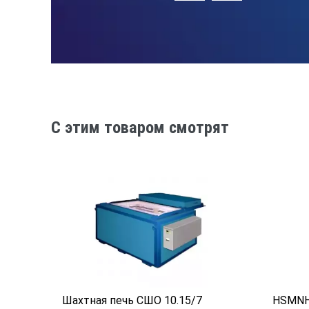
Разрешение отображаемых знач
Точность цифровой настройки
Воспроизводимость цифровой н
Нагреватели
C этим товаром смотрят
Отверстие доступа (возможны р
Глубина
Материал узлов, контактирующи
Электропитание
Объем
Размер
Шахтная печь СШО 10.15/7
HSMNH