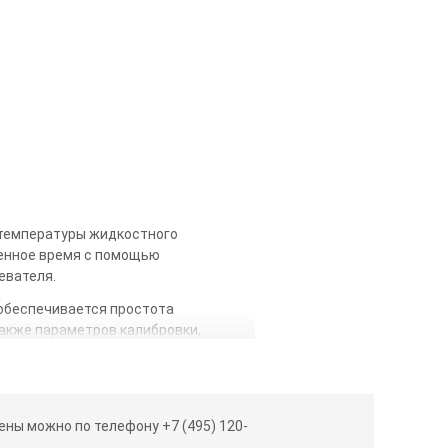
 температуры жидкостного
ленное время с помощью
евателя.
обеспечивается простота
также параметров калибровки,
тием кнопки «SET». Вы можете
аметрами последовательного
ивать и контролировать температуру
ны можно по телефону +7 (495) 120-
е оборудование. Кроме того, с