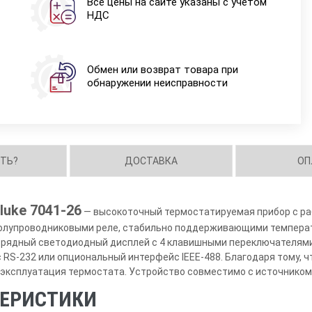
Все цены на сайте указаны с учетом
НДС
Обмен или возврат товара при
обнаружении неисправности
ИТЬ?
ДОСТАВКА
ОП
uke 7041-26
— высокоточный термостатируемая прибор с раб
олупроводниковыми реле, стабильно поддерживающими температ
зрядный светодиодный дисплей с 4 клавишными переключателями
 RS-232 или опциональный интерфейс IEEE-488. Благодаря тому, 
эксплуатация термостата. Устройство совместимо с источником 
ТЕРИСТИКИ