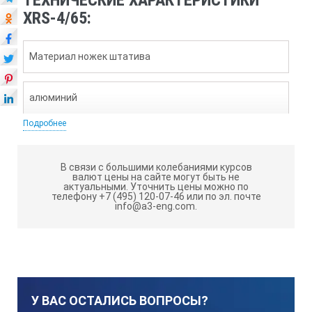
ТЕХНИЧЕСКИЕ ХАРАКТЕРИСТИКИ
XRS-4/65:
Материал ножек штатива
алюминий
Подробнее
Материал держателя рентгенаппарата
В связи с большими колебаниями курсов
валют цены на сайте могут быть не
нержавеющая сталь, алюминий
актуальными.
Уточнить цены можно по
телефону +7 (495) 120-07-46 или по эл. почте
info@a3-eng.com.
Высота штатива min/max, мм
920/1450
У ВАС ОСТАЛИСЬ ВОПРОСЫ?
Угол вращения в вертикальной плоскости