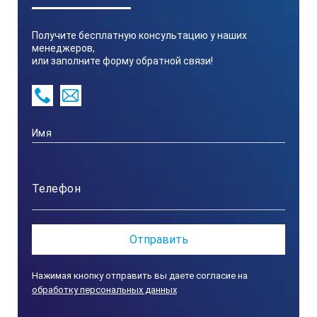
360°
Получите бесплатную консультацию у наших
менеджеров,
или заполните форму обратной связи!
Угол вращения вокруг оси аппарата
360°
Вес, кг
8,5
КОМПЛЕКТ ПОСТАВКИ:
Нажимая кнопку отправить вы даете согласие на
обработку персональных данных
Наименование