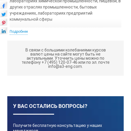
лабораториях химической промышленности, пищевой, в
других отраслях промышленности, бытовых
учреждениях, лабораториях предприятий
коммунальной сферы
СТЕРИЛИЗАТОРЫ ВОЗДУШНЫЕ
Подробнее
ОБЕСПЕЧИВАЮТ:
установку и регулирование температуры режима;
В связи с большими колебаниями курсов
валют цены на сайте могут быть не
актуальными.
Уточнить цены можно по
автоматический отсчет и индикацию заданных
телефону +7 (495) 120-07-46 или по эл. почте
временных интервалов;
info@a3-eng.com.
автоматический контроль температуры в рабочей
камере;
автоматический запуск рабочей программы в
заданное время (Ночной режим);
У ВАС ОСТАЛИСЬ ВОПРОСЫ?
задание скорости нагрева 2° С/мин., 5° С/мин., 7° С/
мин;
цифровую индикацию текущей и заданной
Получите бесплатную консультацию у наших
температуры.
менеджеров,