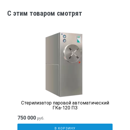
3
Объем рабочей камеры, дм
C этим товаром смотрят
20
Размеры рабочей камеры, мм, не менее:Ширина
Глубина
Высота
333
215
Стерилизатор паровой автоматический
ГКа-120 ПЗ
277
750 000
руб.
Габаритные размеры, мм, не болееширина
В КОРЗИНУ