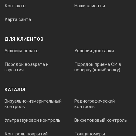
Контакты
Наши клиенты
Карта сайта
120/45
180/60
ДЛЯ КЛИЕНТОВ
160/150
50… 200
Условия оплаты
Условия доставки
1…999
Порядок возврата и
Порядок приема СИ в
гарантия
поверку (калибровку)
Время нагрева не загруженного стерилизатора до температу
КАТАЛОГ
30
Визуально-измерительный
Радиографический
контроль
контроль
Ультразвуковой контроль
Вихретоковый контроль
Предельное отклонение температуры в загруженной стерили
Контроль покрытий
Толщиномеры