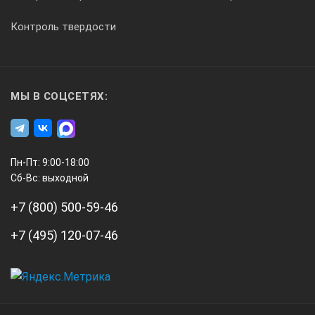
±3
Контроль твердости
Время непрерывной работы в сутки, ч, не менее:
МЫ В СОЦСЕТЯХ:
16
Функция остановки процесса стерилизации при отклонении
Пн-Пт: 9:00-18:00
Сб-Вс: выходной
есть
+7 (800) 500-59-46
+7 (495) 120-07-46
Аварийное отключение от электрической сети при температ
205…235
А3
Инжиниринг