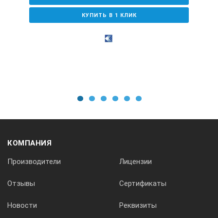
КУПИТЬ В 1 КЛИК
глубина
высота
625
475
416
1
2
3
4
5
6
Режимы работы стерилизатора:Дезинфекция: температура,
КОМПАНИЯ
Производители
Лицензии
Стерилизация 1: температура, °С/ время выдержки, мин
Стерилизация II: температура, °С/ время выдержки, мин
Отзывы
Сертификаты
Дополнительный режим: температура, °С
Новости
Реквизиты
время выдержки, мин