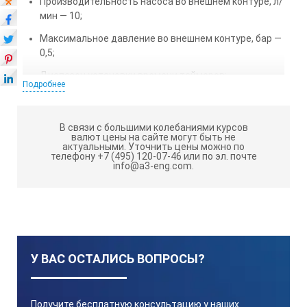
Производительность насоса во внешнем контуре, л/
мин — 10;
Максимальное давление во внешнем контуре, бар —
0,5;
Диапазон установки времени таймеров:
Подробнее
0?99 мин. 59 с;
0?99 ч 59 мин;
0?99 дн 23 час;
В связи с большими колебаниями курсов
валют цены на сайте могут быть не
Дискретность установки времени таймеров — 1 с /
актуальными.
Уточнить цены можно по
1 мин / 1 ч;
телефону +7 (495) 120-07-46 или по эл. почте
info@a3-eng.com.
Объем рабочей жидкости, л — 11;
Размер ванны (ШхГхВ), мм — 240х300х150;
Используемые размеры ванны (ШхГхВ), мм —
240х120х150;
У ВАС ОСТАЛИСЬ ВОПРОСЫ?
Габаритные размеры (ШхГхВ), мм — 370х460х675;
Мощность нагревательного элемента, Вт — 800;
Получите бесплатную консультацию у наших
Потребляемая мощность, Вт — 1600;