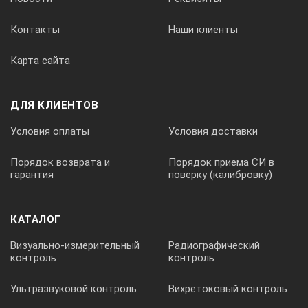
Контакты
Наши клиенты
Производительность насоса:
• максимальное давление
Карта сайта
• максимальный расход
ДЛЯ КЛИЕНТОВ
0.18 бар
8 л/мин
Условия оплаты
Условия доставки
Порядок возврата и
Порядок приема СИ в
Габаритные размеры термостатов:
гарантия
поверку (калибровку)
• ВТ10-2
380×275×480 мм
КАТАЛОГ
Визуально-измерительный
Радиографический
контроль
контроль
Открытая часть ванны:
• ВТ10-2
Ультразвуковой контроль
Вихретоковый контроль