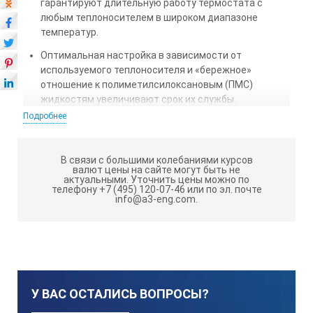
гарантируют длительную работу термостата с
любым теплоносителем в широком диапазоне
температур.
Оптимальная настройка в зависимости от
используемого теплоносителя и «бережное»
отношение к полиметилсилоксановым (ПМС)
жидкостям увеличивают срок их службы.
Подробнее
Для работы при температурах ниже температуры
окружающей среды термостат имеет встроенный
теплообменник для подключения к водопроводу или
В связи с большими колебаниями курсов
проточному охладителю.
валют цены на сайте могут быть не
актуальными.
Уточнить цены можно по
телефону +7 (495) 120-07-46 или по эл. почте
Встроенные часы с функцией включения и
info@a3-eng.com.
выключения термостата в заданное время
позволяют избавиться от длительного ожидания
выхода термостата на режим. Безопасность работы
термостата в отсутствие персонала
обеспечиваются встроенными системами
самодиагностики и защиты.
У ВАС ОСТАЛИСЬ ВОПРОСЫ?
Развитые системы самодиагностики и защиты