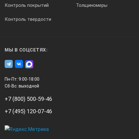
120×200 мм
Контроль покрытий
Толщиномеры
Контроль твердости
Глубина ванны:
• ВТ10-2
200 мм
МЫ В СОЦСЕТЯХ:
Масса термостатов без теплоносителя:
• ВТ10-2
Пн-Пт: 9:00-18:00
Сб-Вс: выходной
13 кг
+7 (800) 500-59-46
Потребляемая мощность
+7 (495) 120-07-46
2.5 кВт
А3