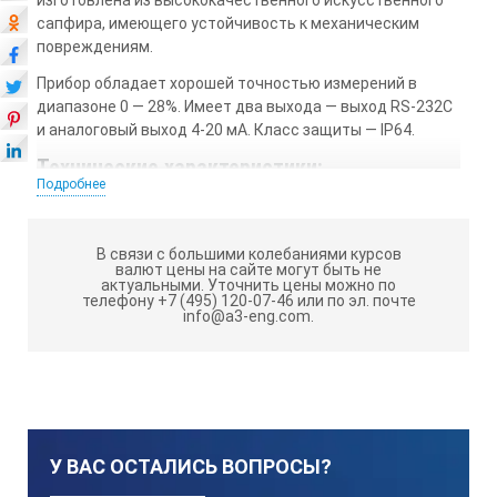
изготовлена из высококачественного искусственного
сапфира, имеющего устойчивость к механическим
повреждениям.
Прибор обладает хорошей точностью измерений в
диапазоне 0 — 28%. Имеет два выхода — выход RS-232C
и аналоговый выход 4-20 мА. Класс защиты — IP64.
Технические характеристики:
Подробнее
Шкалы:
В связи с большими колебаниями курсов
валют цены на сайте могут быть не
Соленость (NaCl %) с функцией АТК
актуальными.
Уточнить цены можно по
телефону +7 (495) 120-07-46 или по эл. почте
info@a3-eng.com.
Диапазон измерения:
Соленость: 0.0….28.0%
Температура: 5….100°C
У ВАС ОСТАЛИСЬ ВОПРОСЫ?