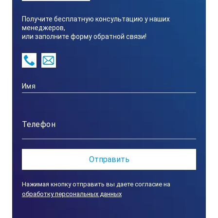
Точность:
Получите бесплатную консультацию у наших
менеджеров,
Соленость: ±0.1%
или заполните форму обратной связи!
Температура: ±1°C
Окружающая температура:
5….40°C
Функция АТК:
АТК 5….100°C
Нажимая кнопку отправить вы даете согласие на
Размеры и вес:
обработку персональных данных
16*17*11 см, 2.4 кг