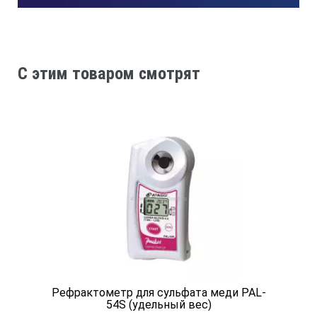
В комплекте:
C этим товаром смотрят
Входной питающий кабель — 1 м (доступен более длинный 
Питание:
Постоянный ток, 24В
Класс защиты:
IP67, защита от пыли и влаги
Выходы:
Рефрактометр для сульфата меди PAL-
54S (удельный вес)