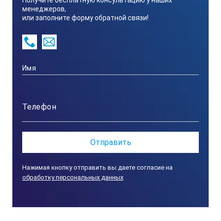
Получите бесплатную консультацию у наших
Минимал
менеджеров,
или заполните форму обратной связи!
Точно
Brix ±0
Воспр
Нажимая кнопку отправить вы даете согласие на
Раз
обработку персональных данных
3.2×3.