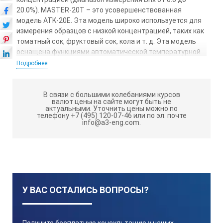
20.0%). MASTER-20Т – это усовершенствованная
модель АТK-20Е. Эта модель широко используется для
измерения образцов с низкой концентрацией, таких как
томатный сок, фруктовый сок, кола и т. д. Эта модель
оснащена функциями автоматической температурной
компенсации (АТK). Эта модель идеально подходит для
Подробнее
Вас, если наличие защиты от влаги не обязательно.
MASTER-20Т
имеет металлический корпус, а
В связи с большими колебаниями курсов
валют цены на сайте могут быть не
корпус MASTER-20PT выполнен из пластика. Диапазоны
актуальными.
Уточнить цены можно по
измерения и минимальные индикации приборов обеих
телефону +7 (495) 120-07-46 или по эл. почте
info@a3-eng.com.
серий одинаковы. В случае измерения показателей
образцов с содержанием соли и кислоты
предпочтительна пластиковая модель М-П.
*Проверка по 10% Раствор сахарозы (RE-110010) или
20% Раствор сахарозы (RE-110020).
ТЕХНИЧЕСКИЕ ХАРАКТЕРИСТИКИ MASTER
У ВАС ОСТАЛИСЬ ВОПРОСЫ?
20T: