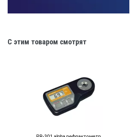
C этим товаром смотрят
PR-301 alpha рефрактометр