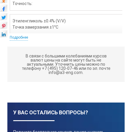
Точность:
Этиленгликоль ±0.4% (V/V)
Точка замерзания ±1°С
Подробнее
Окружающая температура:
В связи с большими колебаниями курсов
валют цены на сайте могут быть не
10…40°C (Автоматическая температурная компенсация)
актуальными.
Уточнить цены можно по
телефону +7 (495) 120-07-46 или по эл. почте
info@a3-eng.com.
Размеры и вес:
5.5*3.1*10.9 см, 100 гр
У ВАС ОСТАЛИСЬ ВОПРОСЫ?
Питание:
2 батарейки типа ААА