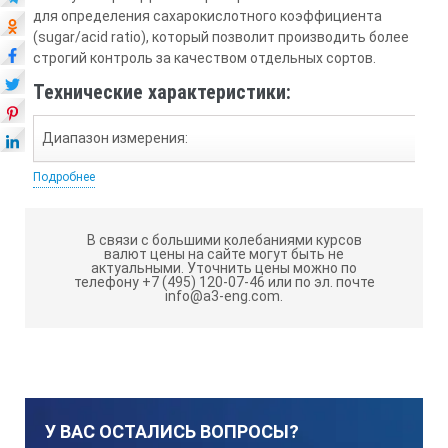
для определения сахарокислотного коэффициента
(
sugar/acid ratio
), который позволит производить более
строгий контроль за качеством отдельных сортов.
Технические характеристики:
Диапазон измерения:
Подробнее
Brix 0.0….60.0％;
Кислотность 0.1….4.0% (г/100мл)
В связи с большими колебаниями курсов
валют цены на сайте могут быть не
актуальными.
Уточнить цены можно по
Точность:
телефону +7 (495) 120-07-46 или по эл. почте
info@a3-eng.com.
Brix ±0.2％;
Кислотность ±0.1% (в диапазоне 0.1…1.0), относительная то
Температура ±1℃
У ВАС ОСТАЛИСЬ ВОПРОСЫ?
Минимальная индикация: