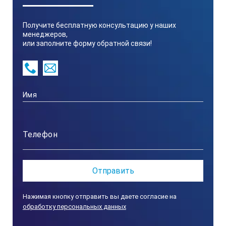
Brix 0.1％;
Получите бесплатную консультацию у наших
менеджеров,
Кислотность 0.01 %,
или заполните форму обратной связи!
Температура 0.1℃
Размеры и вес:
55×31×109мм, 100г
Питание:
2 пальчиковые батарейки формата ААА
Класс защиты:
Нажимая кнопку отправить вы даете согласие на
обработку персональных данных
IP65, защита от влаги и пыли