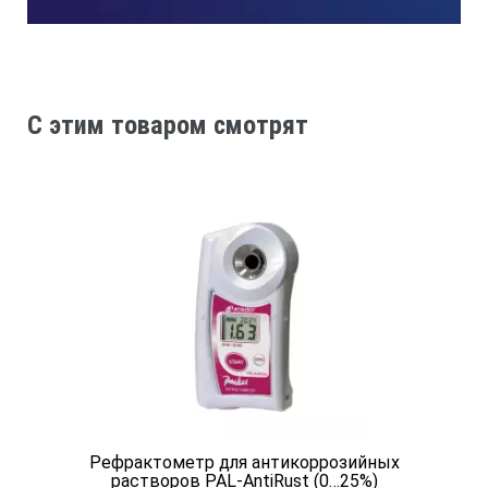
Время измерения:
C этим товаром смотрят
≈ 3 секунды
Диапазон измерения t°C:
10 …. 40℃
КОМПЛЕКТ ПОСТАВКИ:
электронные весы,
пластиковая мензурка,
пластиковая мерная ложка и прибор.
Рефрактометр для антикоррозийных
растворов PAL-AntiRust (0…25%)