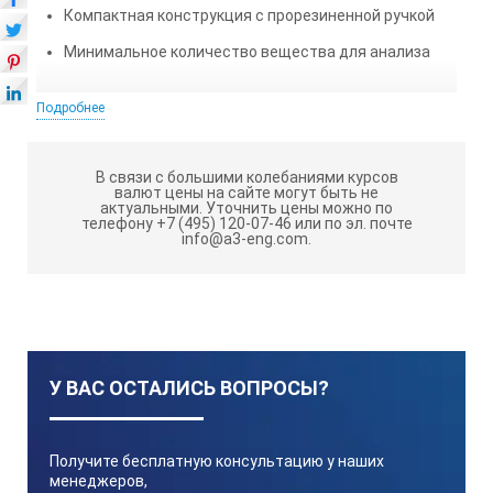
Компактная конструкция с прорезиненной ручкой
Минимальное количество вещества для анализа
ТЕХНИЧЕСКИЕ ХАРАКТЕРИСТИКИ
Подробнее
МЕГЕОН 72016
В связи с большими колебаниями курсов
валют цены на сайте могут быть не
Параметр
актуальными.
Уточнить цены можно по
телефону +7 (495) 120-07-46 или по эл. почте
info@a3-eng.com.
Значение
Измеряемый параметр
У ВАС ОСТАЛИСЬ ВОПРОСЫ?
0 … 20% (концентрация белка в молоке/массовая доля белк
Разрешение
Получите бесплатную консультацию у наших
менеджеров,