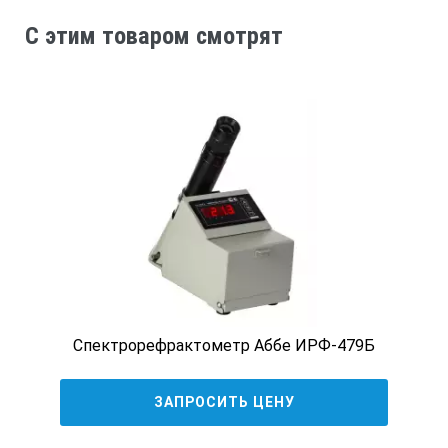
C этим товаром смотрят
110 г
Вес комплекта
260 г
Система автоматической температурной коррекции (АТС)
Да
Диапазон температур работы ATC
Спектрорефрактометр Аббе ИРФ-479Б
ЗАПРОСИТЬ ЦЕНУ
0° … 30°С