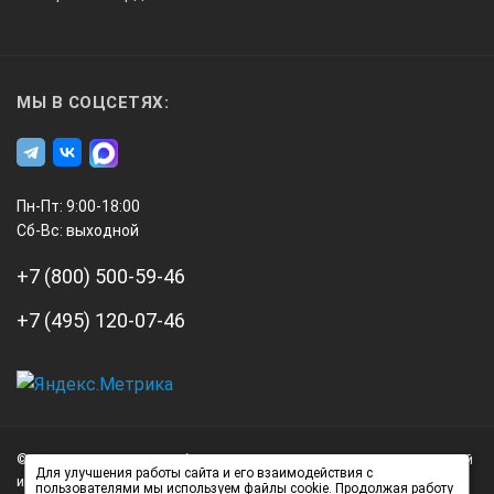
МЫ В СОЦСЕТЯХ:
Пн-Пт: 9:00-18:00
Сб-Вс: выходной
+7 (800) 500-59-46
+7 (495) 120-07-46
А3
Инжиниринг
© 2026 А3 Инжиниринг Обращаем Ваше внимание на то, что данный
Нагорный
Для улучшения работы сайта и его взаимодействия с
интернет-сайт носит исключительно информационный характер и
пользователями мы используем файлы cookie. Продолжая работу