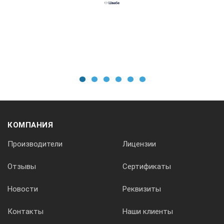
Комплект поставки:
1. Рефрактометр МЕГЕОН 72016 — 1 шт.
2. Отвёртка для калибровки — 1 шт.
3. Пипетка — 1 шт.
4. Футляр для переноски и хранения — 1 шт.
1
2
3
4
5
6
5. Руководство по эксплуатации — 1 экз.
6. Гарантийный талон — 1 экз.
КОМПАНИЯ
Производители
Лицензии
Отзывы
Сертификаты
Новости
Реквизиты
Контакты
Наши клиенты