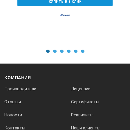
КУПИТЬ В 1 КЛИК
Вес прибора
110 г
Вес комплекта
1
2
3
4
5
6
260 г
КОМПАНИЯ
Система автоматической температурной коррекции (АТС)
Производители
Лицензии
Отзывы
Сертификаты
Да
Новости
Реквизиты
Диапазон температур работы ATC
Контакты
Наши клиенты