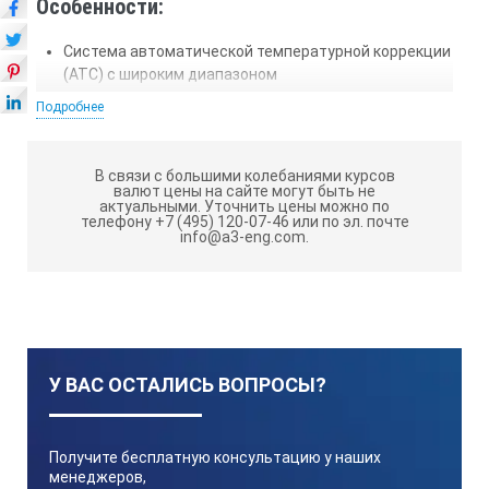
Особенности:
Система автоматической температурной коррекции
(ATC) с широким диапазоном
Подробнее
Не требуется источник питания
Простота эксплуатации
В связи с большими колебаниями курсов
Широкий диапазон регулировки фокусировки
валют цены на сайте могут быть не
актуальными.
Уточнить цены можно по
Прочный алюминиевый корпус
телефону +7 (495) 120-07-46 или по эл. почте
info@a3-eng.com.
Компактная конструкция с прорезиненной ручкой
Минимальное количество вещества для анализа
ТЕХНИЧЕСКИЕ ХАРАКТЕРИСТИКИ
МЕГЕОН 72006
У ВАС ОСТАЛИСЬ ВОПРОСЫ?
Параметр
Получите бесплатную консультацию у наших
менеджеров,