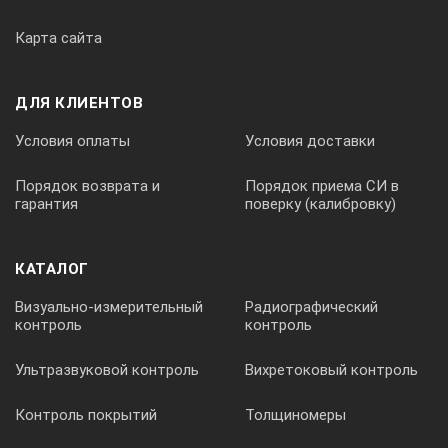
0° … 30°С
Карта сайта
Комплект поставки:
ДЛЯ КЛИЕНТОВ
1. Рефрактометр МЕГЕОН 72006 — 1 шт.
Условия оплаты
Условия доставки
2. Отвёртка для калибровки — 1 шт.
Порядок возврата и
Порядок приема СИ в
3. Пипетка — 1 шт.
гарантия
поверку (калибровку)
4. Футляр для переноски и хранения — 1 шт.
5. Руководство по эксплуатации — 1 экз.
КАТАЛОГ
6. Гарантийный талон — 1 экз.
Визуально-измерительный
Радиографический
контроль
контроль
Ультразвуковой контроль
Вихретоковый контроль
Контроль покрытий
Толщиномеры