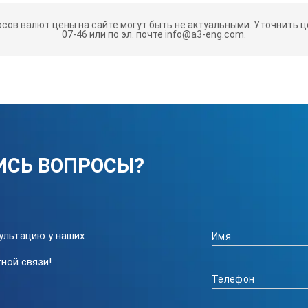
повышения точности
рсов валют цены на сайте могут быть не актуальными.
Уточнить це
07-46 или по эл. почте info@a3-eng.com.
ом всего от 4 до 5 капель
ованной водой
ния через 1 мин. бездействия
ки:
автоматический +10 … + 40 ° C / + 50 … + 104 ° F
ИСЬ ВОПРОСЫ?
ок. 1 сек.
4 … 5 капель жидкости
ультацию у наших
ной связи!
кольцо из нержавеющей стали со стеклянной приз