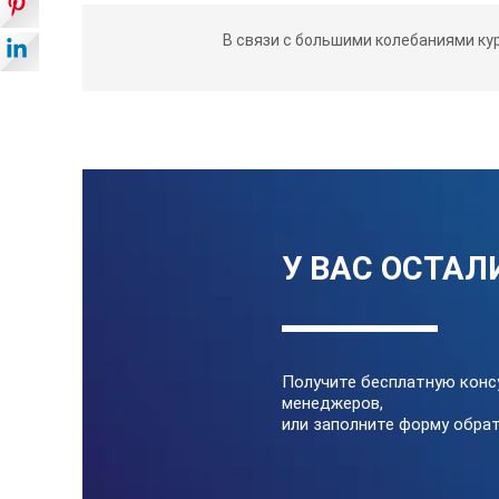
Внутренний источник света для 
В связи с большими колебаниями ку
Небольшой жидкий образец размер
Простая калибровка с дистиллир
Автоматическое отключение пита
Технические характеристи
Температурная компенсация
У ВАС ОСТАЛ
Скорость измерения
Размер образца
Получите бесплатную конс
менеджеров,
или заполните форму обрат
Образец пластины