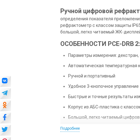
Ручной цифровой рефракт
определения показателя преломления
рефрактометр с классом защиты IP65 
большой, легко читаемый ЖК-дисплей
ОСОБЕННОСТИ PCE-DRB
2
Параметры измерения: декстран, 
Автоматическая температурная комп
Ручной и портативный
Удобное 3-кнопочное управление
Быстрые и точные результаты изм
Корпус из АБС-пластика с классо
Большой, легко читаемый цифров
Средняя функция измеряет одну и
Подробнее
Кольцо из нержавеющей стали на