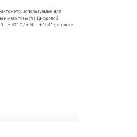
актометр, используемый для
ы и мальтозы (%). Цифровой
40 ° C / + 50 … + 104 ° F, а также
.