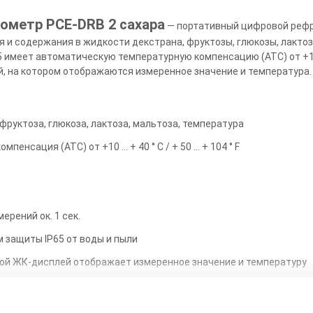
ометр PCE-DRB 2 сахара
— портативный цифровой рефр
 и содержания в жидкости декстрана, фруктозы, глюкозы, лактоз
имеет автоматическую температурную компенсацию (ATC) от +10 … + 
, на котором отображаются измеренное значение и температура
:
фруктоза, глюкоза, лактоза, мальтоза, температура
енсация (ATC) от +10 … + 40 ° C / + 50 … + 104 ° F
ерений ок. 1 сек.
м защиты IP65 от воды и пыли
ой ЖК-дисплей отображает измеренное значение и температуру
 ту же выборку 15 раз и отображает среднее значение.
 образце хорошо защищает стеклянную призму от повреждений