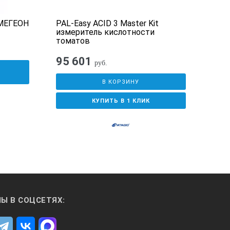
 МЕГЕОН
PAL-Easy ACID 3 Master Kit
PAL-
измеритель кислотности
изм
томатов
бан
95 601
95
руб.
У
В КОРЗИНУ
КУПИТЬ В 1 КЛИК
Ы В СОЦСЕТЯХ: