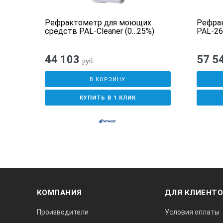
фруктоза
 вина
Рефрактометр для моющих
Рефрак
средств PAL-Cleaner (0…25%)
PAL-26
глюкоза
44 103
57 5
руб.
лактоза
В КОРЗИНУ
мальтоза
КУПИТЬ В 1 КЛИК
Показатель преломления
температура
разрешение
КОМПАНИЯ
ДЛЯ КЛИЕНТ
декстран
Производители
Условия оплаты