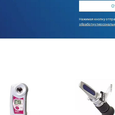
ABS, IP 65
Нажимая кнопку отпра
1 х 1,5 В ААА
обработку персональ
через 1 мин. перерыв измерения
IP 65
121 х 58 х 25 мм / 4,76 х 2,28 х 0,98 «
90 г / 0,2 фунта без батареи
0 … 10.6 %