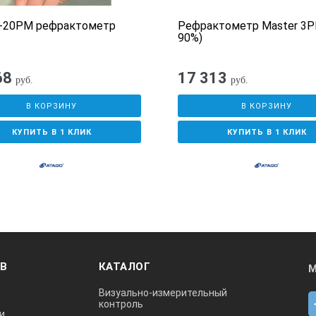
r-20PM рефрактометр
Рефрактометр Master 3P
90%)
68
17 313
руб.
руб.
В КОРЗИНУ
В КОРЗИНУ
КУПИТЬ В 1 КЛИК
КУПИТЬ В 1 КЛИК
ОВ
КАТАЛОГ
М
Визуально-измерительный
контроль
и