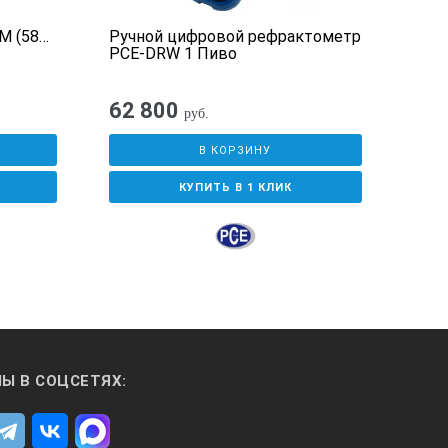
M (58…
Ручной цифровой рефрактометр
PAL
PCE-DRW 1 Пиво
реф
62 800
46
руб.
В КОРЗИНУ
КУПИТЬ В 1 КЛИК
Ы В СОЦСЕТЯХ: