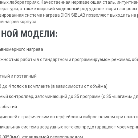
нных лабораториях. Качественная нержавеющая сталь, интуитивн
ературы, а также широкий модельный ряд удовлетворят запросы
ированная система нагрева DION SIBLAB позволяют выходить на 
й нагрев корпуса.
ННОЙ МОДЕЛИ:
авномерного нагрева
ожностью работы в стандартном и программируемом режимах, о
тный и поэтапный
 до 4 полок в комплекте (в зависимости от объёма)
ый контроллер, запоминающий до 35 программ (с 35 «шагами» д
 событий
дисплей с графическим интерфейсом и виброоткликом при нажат
никальная система воздушных потоков предотвращают чрезмерны
ой (Ø50мм), управляемой сервоприводом