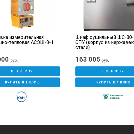
 среды при эксплуатации, °С
вка измерительная
Шкаф сушильный ШС-80-
шно-тепловая АСЭШ-8-1
СПУ (корпус из нержаве
т, не менее
стали)
000
163 005
руб.
руб.
ТРАНСПОРТИРОВКЕ:
В КОРЗИНУ
В КОРЗИНУ
КУПИТЬ В 1 КЛИК
КУПИТЬ В 1 КЛИК