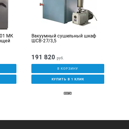
65
+10…+35
01 МК
Вакуумный сушильный шкаф
Суш
ющей
ШСВ-27/3,5
Ec (
10
инт
191 820
руб.
В КОРЗИНУ
КУПИТЬ В 1 КЛИК