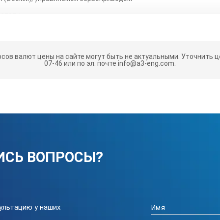
 стали
рсов валют цены на сайте могут быть не актуальными.
Уточнить це
 — 2 года
07-46 или по эл. почте info@a3-eng.com.
ИСЬ ВОПРОСЫ?
атур, °С
емпературы в рабочей камере в установившем
ультацию у наших
ри 50°С (неравномерность распределения в п