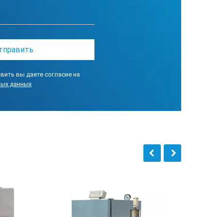
45
да
вить вы даете согласие на
18
ных данных
~2,6
220/50
625х825х690
420х485х405
80