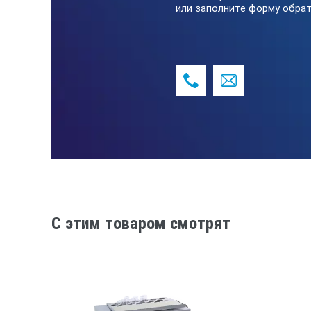
или заполните форму обрат
Время нагрева до максим
Принудительная конвекц
Время непрерывной работ
Установленная мощность
Электропитание, В/Гц
Габаритные размеры, ВШГ
C этим товаром смотрят
Размеры рабочей камеры,
Объем рабочей камеры,