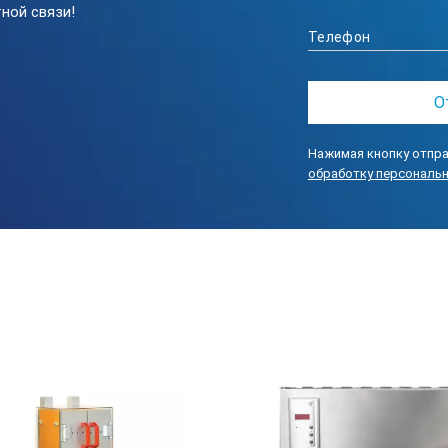
ной связи!
альной температуры, мин, не более
ия
ы, ч, не менее
Нажимая кнопку отпра
обработку персональ
, кВт
, мм, не более
 ВШГ, мм, не менее
 дм3