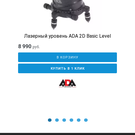
Лазерный отвес (Точка отвеса)
Построение наклонных линий
Лазерный уровень ADA 2D Basic Level
8 990
Крепление на штатив
руб.
В КОРЗИНУ
Элементы питания
КУПИТЬ В 1 КЛИК
Время автономной работы
Класс лазера
Длина волны
1
2
3
4
5
6