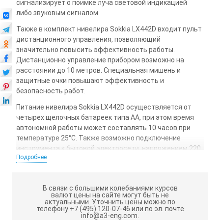
сигнализирует о поимке луча световой индикацией
либо звуковым сигналом.
Также в комплект нивелира Sokkia LX442D входит пульт
дистанционного управления, позволяющий
значительно повысить эффективность работы.
Дистанционно управление прибором возможно на
расстоянии до 10 метров. Специальная мишень и
защитные очки повышают эффективность и
безопасность работ.
Питание нивелира Sokkia LX442D осуществляется от
четырех щелочных батареек типа АА, при этом время
автономной работы может составлять 10 часов при
температуре 25°С. Также возможно подключение
инструмента к бытовой электросети, напряжением 220
Подробнее
вольт, для чего имеется специальный блок питания.
Кабель питания подсоединяется к неподвижной
нижней части прибора, и абсолютно не мешает при
В связи с большими колебаниями курсов
производстве работ.
валют цены на сайте могут быть не
актуальными.
Уточнить цены можно по
Лазерный уровень способен строить одну
телефону +7 (495) 120-07-46 или по эл. почте
info@a3-eng.com.
горизонтальную и четыре взаимно перпендикулярные