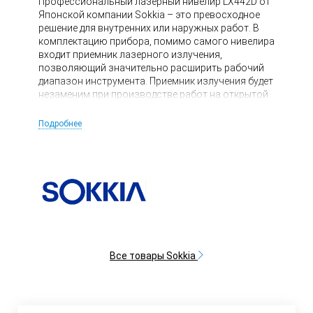
Профессиональный лазерный нивелир LX442D от
Японской компании Sokkia – это превосходное
решение для внутренних или наружных работ. В
комплектацию прибора, помимо самого нивелира
входит приемник лазерного излучения,
позволяющий значительно расширить рабочий
диапазон инструмента. Приемник излучения будет
незаменим при производстве работ на открытой
площадке, когда лазерный луч плохо виден или
при работах на значительном расстоянии.
Подробнее
Приемник сигнализирует о поимке луча световой
индикацией либо звуковым сигналом.
Все товары Sokkia