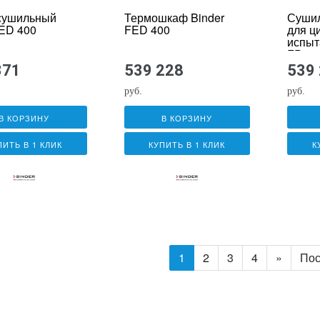
сушильный
Термошкаф Binder
Суши
 ED 400
FED 400
для ц
испыт
FP 24
371
539 228
539
руб.
руб.
В КОРЗИНУ
В КОРЗИНУ
ПИТЬ В 1 КЛИК
КУПИТЬ В 1 КЛИК
К
1
2
3
4
»
Пос