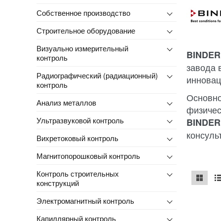
Собственное производство
Строительное оборудование
Визуально измерительный
BINDE
контроль
завода 
Радиографический (радиационный)
инновац
контроль
Основно
Анализ металлов
физичес
Ультразвуковой контроль
BINDE
консуль
Вихретоковый контроль
Магнитопорошковый контроль
Контроль строительных
конструкций
mse2_ch
ms
Электромагнитный контроль
Капиллярный контроль