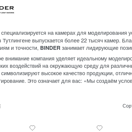
специализируется на камерах для моделирования 
R
в Тутлингене выпускается более 22 тысяч камер. Бл
иям и точности,
занимает лидирующие позиц
BINDER
е внимание компания уделяет идеальному моделиро
ких воздействий на окружающую среду для различны
символизируют высокое качество продукции, отлич
R
тирование. Это означает для вас: «Мы создаём усло
Сор
unk_default
e2_chunk_alternate