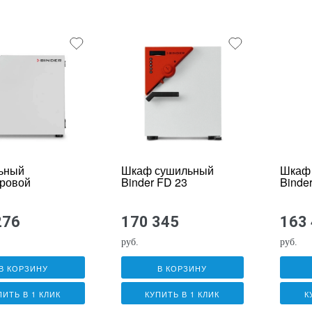
ьный
Шкаф сушильный
Шкаф
ровой
Binder FD 23
Binde
изатор
R RF 115
276
170 345
163
ine
руб.
руб.
В КОРЗИНУ
В КОРЗИНУ
ПИТЬ В 1 КЛИК
КУПИТЬ В 1 КЛИК
К