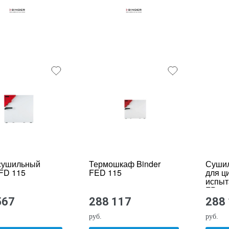
сушильный
Термошкаф Binder
Суши
 FD 115
FED 115
для ц
испыт
FP 53
567
288 117
288
руб.
руб.