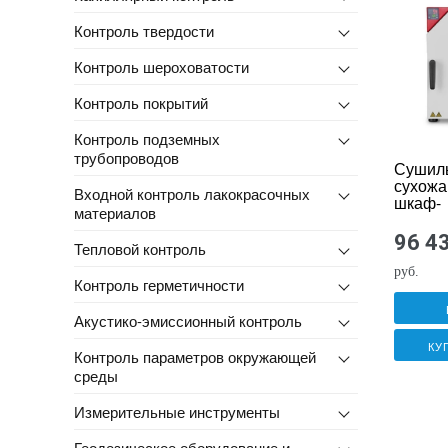
Контроль твердости
Контроль шероховатости
Контроль покрытий
Контроль подземных
трубопроводов
Сушил
сухожа
Входной контроль лакокрасочных
шкаф-
материалов
стерил
BINDE
96 4
Тепловой контроль
Solid.L
руб.
Контроль герметичности
Акустико-эмиссионный контроль
КУ
Контроль параметров окружающей
среды
Измерительные инструменты
Геодезическое оборудование и