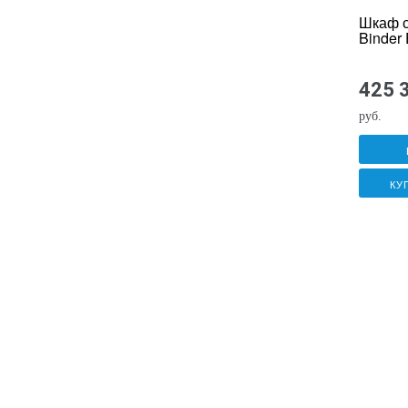
Шкаф 
Binder
425 
руб.
КУ