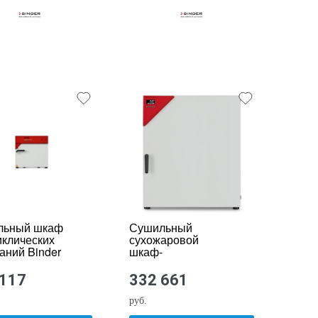
льный шкаф
Сушильный
иклических
сухожаровой
аний Binder
шкаф-
стерилизатор
BINDER ED 240
 117
332 661
Avantgarde.Line
руб.