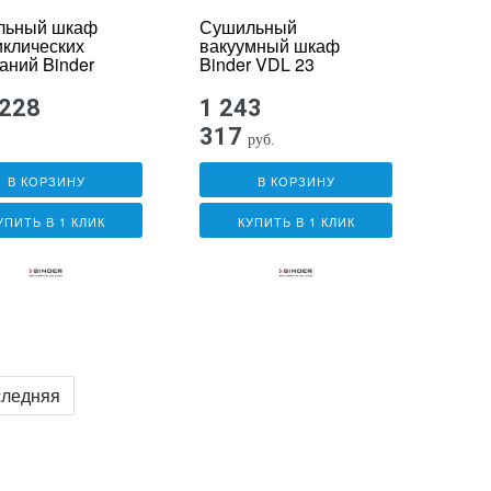
льный шкаф
Сушильный
иклических
вакуумный шкаф
аний Binder
Binder VDL 23
0
 228
1 243
317
руб.
В КОРЗИНУ
В КОРЗИНУ
УПИТЬ В 1 КЛИК
КУПИТЬ В 1 КЛИК
ледняя