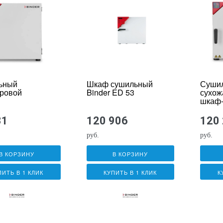
ьный
Шкаф сушильный
Суши
ровой
Binder ED 53
сухож
шкаф
изатор
стери
R RE 53
BIND
31
120 906
120
ine
Solid.
руб.
руб.
В КОРЗИНУ
В КОРЗИНУ
ПИТЬ В 1 КЛИК
КУПИТЬ В 1 КЛИК
К