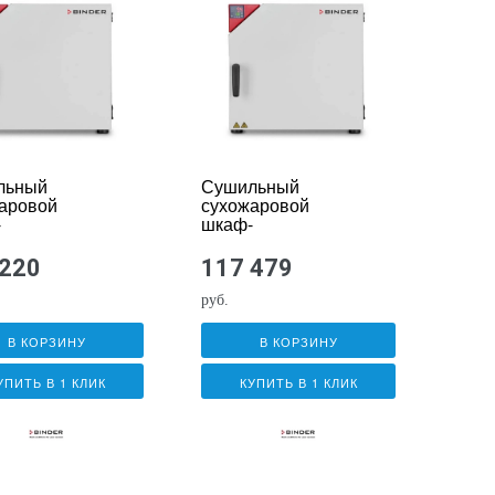
льный
Сушильный
аровой
сухожаровой
-
шкаф-
лизатор
стерилизатор
ER RE 115
BINDER RF 53
 220
117 479
Line
Solid.Line
руб.
В КОРЗИНУ
В КОРЗИНУ
УПИТЬ В 1 КЛИК
КУПИТЬ В 1 КЛИК