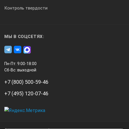
1. Подающий поддон
Контроль твердости
2. Панель управления
3. Сканирование поверхности пленки
4. Бак для проявителя
5. Бак для фиксажа
МЫ В СОЦСЕТЯХ:
6. Промывочный бак
7. Съемные решетки
8. Инфракрасная сушилка
9. Принимающий поддон
10. Сливные отверстия
Пн-Пт: 9:00-18:00
Сравнительные технические
Сб-Вс: выходной
характеристики проявочных машин AGFA
+7 (800) 500-59-46
NDT:
+7 (495) 120-07-46
Технические характеристики
Наименование
А3
Инжиниринг