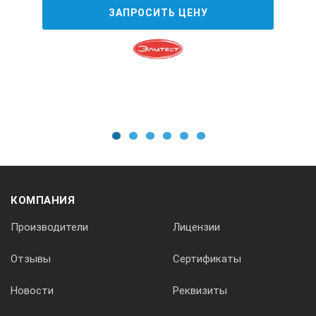
удобный слив при волнении на море
ЗАПРОСИТЬ ЦЕНУ
Дополнительное покрытие пола и воздушный фильтр
оптимальная защита от попадания грязи в проявочную ма
1
2
3
4
5
6
Принадлежности:
Панель управления.
КОМПАНИЯ
Светонепроницаемый кожух подающего поддона.
Производители
Лицензии
Баки для пополнения 2×30 л или 2×80 л без
определения уровня.
Отзывы
Сертификаты
Внешний контроль скорости подачи.
Новости
Реквизиты
Адаптер скорости Фидера.