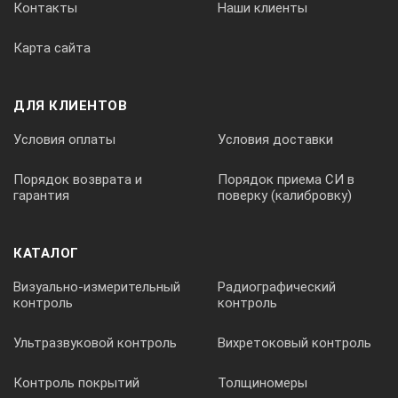
Контакты
Наши клиенты
Периферия:
Карта сайта
Миксер AGFA NDT.
Фидер AGFA (50/60 Гц) с универсальной или fliptop-
кассетой.
ДЛЯ КЛИЕНТОВ
Условия оплаты
Условия доставки
Порядок возврата и
Порядок приема СИ в
гарантия
поверку (калибровку)
КАТАЛОГ
Визуально-измерительный
Радиографический
контроль
контроль
Ультразвуковой контроль
Вихретоковый контроль
Контроль покрытий
Толщиномеры