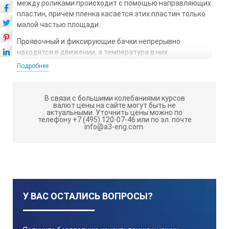
между роликами происходит с помощью направляющих
пластин, причем пленка касается этих пластин только
малой частью площади.
Проявочный и фиксирующие бачки непрерывно
находятся в движении, а температура в них
поддерживается постоянно с помощью термостата.
Подробнее
В промывочной ванне постоянно движется проточная
вода, как только туда попадает пленка. Температура
В связи с большими колебаниями курсов
воды контролируется по теплообмену через проявитель
валют цены на сайте могут быть не
и (или) фиксаж. Все эти операции полностью
актуальными.
Уточнить цены можно по
телефону +7 (495) 120-07-46 или по эл. почте
автоматизированы.
info@a3-eng.com.
Бак для фиксажа имеет свой собственный
нагревательный элемент, который значительно
позволяет уменьшить время прогрева фиксажа. Такой
температурный контроль обеспечивает сохранность
пленки при архивировании.
У ВАС ОСТАЛИСЬ ВОПРОСЫ?
Инфракрасная сушилка гарантирует полную просушку
снимков; при этом ее теплоотдача минимальна. Таким
образом достигается оптимальная рабочая