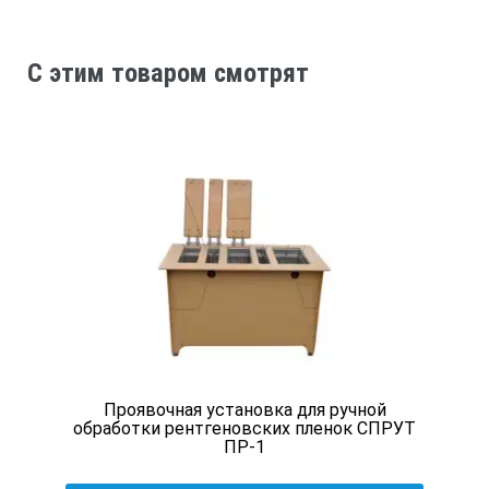
C этим товаром смотрят
Временной цикл обработки: выбор между 5/6/7/8/9/10/11/1
выбор времени проявки с сохранением качества изображе
Для морских применений:
выбор между 1,5/2,5 мин
более низкий уровень растворов в баках
предотвращает переполнение бака
Проявочная установка для ручной
обработки рентгеновских пленок СПРУТ
Двойной водослив
ПР-1