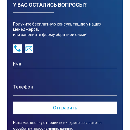
У ВАС ОСТАЛИСЬ ВОПРОСЫ?
50 -160
Получите бесплатную консультацию у наших
50-160
менеджеров,
или заполните форму обратной связи!
70 - 200
70 - 235
140-300
100-300
Нажимая кнопку отправить вы даете согласие на
обработку персональных данных