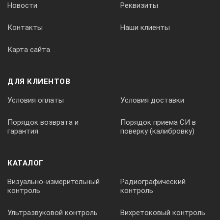
Новости
Реквизиты
0,1 -5
Контакты
Наши клиенты
Карта сайта
Шаг изменения тока трубки,мА
ДЛЯ КЛИЕНТОВ
0,1
Условия оплаты
Условия доставки
0,1
Порядок возврата и
Порядок приема СИ в
гарантия
поверку (калибровку)
0,1
КАТАЛОГ
Визуально-измерительный
Радиографический
контроль
контроль
0,1
Ультразвуковой контроль
Вихретоковый контроль