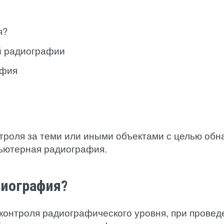
я?
й радиографии
афия
троля за теми или иными объектами с целью об
пьютерная радиография.
диография?
контроля радиографического уровня, при провед