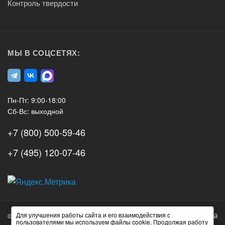
Контроль твердости
МЫ В СОЦСЕТЯХ:
Пн-Пт: 9:00-18:00
Сб-Вс: выходной
+7 (800) 500-59-46
+7 (495) 120-07-46
А3
Инжиниринг
Для улучшения работы сайта и его взаимодействия с
© 2026 А3 Инжиниринг Обращаем Ваше внимание на то, что данный
Нагорный
пользователями мы используем файлы cookie. Продолжая работу