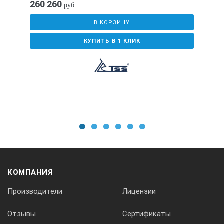
260 260
руб.
78
В КОРЗИНУ
Исполнение
КУПИТЬ В 1 КЛИК
Открытое
Степень защиты
IP23
1
2
3
4
5
6
Тип запуска
КОМПАНИЯ
ручной/электростартер
Производители
Лицензии
Отзывы
Сертификаты
Автономная работа на 75% нагрузки без дозаправ (ч)