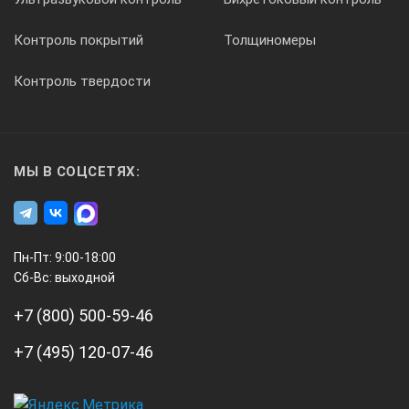
Вольтметр
Контроль покрытий
Толщиномеры
да
Контроль твердости
Модель двигателя
192F
МЫ В СОЦСЕТЯХ:
Мощность двигателя, кВт/л.с.
Пн-Пт: 9:00-18:00
12,9/17
Сб-Вс: выходной
+7 (800) 500-59-46
Комплектация
+7 (495) 120-07-46
Электрическая вилка - 2 шт., разъем для АВР, комплект про