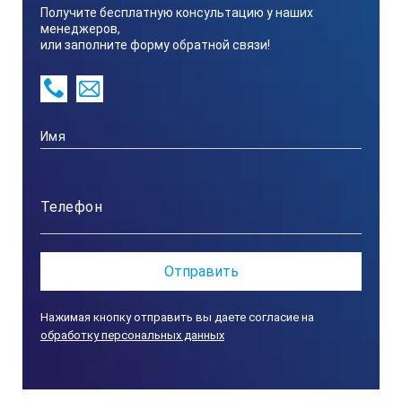
Получите бесплатную консультацию у наших
Коэффициент мощности
менеджеров,
или заполните форму обратной связи!
0,8
Количество фаз
3
Частота, Гц
50
Нажимая кнопку отправить вы даете согласие на
обработку персональных данных
Номинальный ток (А)
13