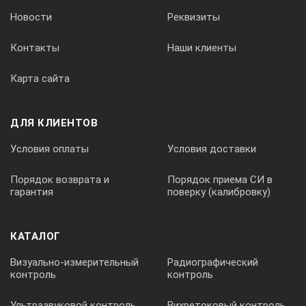
Новости
Реквизиты
8.3
Контакты
Наши клиенты
Количество розеток 400В
Карта сайта
1
ДЛЯ КЛИЕНТОВ
Условия оплаты
Условия доставки
Количество розеток 220В
Порядок возврата и
Порядок приема СИ в
1
гарантия
поверку (калибровку)
Клеммы для зарядки аккумулятора
КАТАЛОГ
Визуально-измерительный
Радиографический
да
контроль
контроль
Ультразвуковой контроль
Вихретоковый контроль