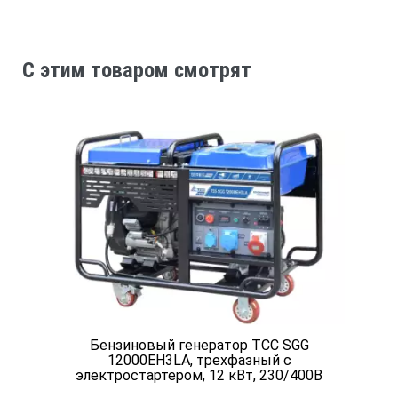
Объём топливного бака (л)
C этим товаром смотрят
25
Расход топлива при 75% мощности л/ч
3
Вид топлива
бензин
Бензиновый генератор ТСС SGG
12000EH3LA, трехфазный с
Уровень шума (dB/7м)
электростартером, 12 кВт, 230/400В