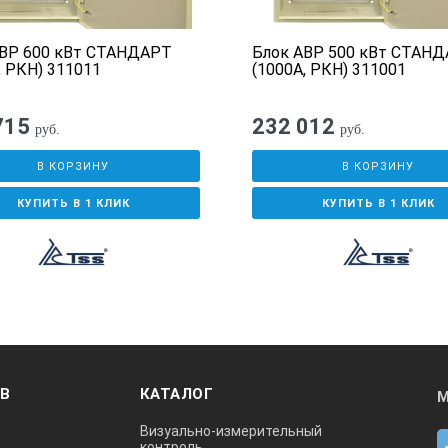
АВР 600 кВт СТАНДАРТ
Блок АВР 500 кВт СТАН
, РКН) 311011
(1000А, РКН) 311001
715
232 012
руб.
руб.
В КОРЗИНУ
В КОРЗИНУ
КУПИТЬ В 1 КЛИК
КУПИТЬ В 1 КЛИК
ОВ
КАТАЛОГ
М
Визуально-измерительный
контроль