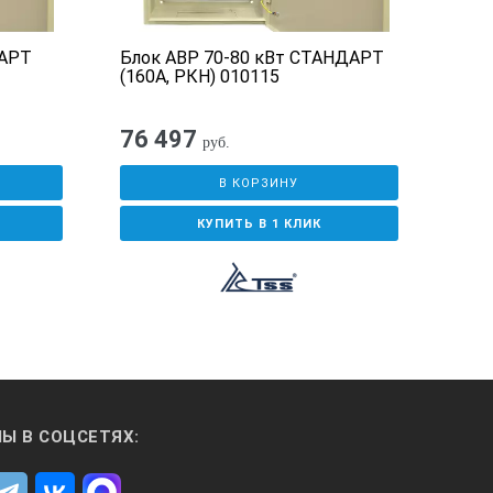
ДАРТ
Блок АВР 70-80 кВт СТАНДАРТ
Блок
(160А, РКН) 010115
СТА
76 497
82
руб.
В КОРЗИНУ
КУПИТЬ В 1 КЛИК
Ы В СОЦСЕТЯХ: