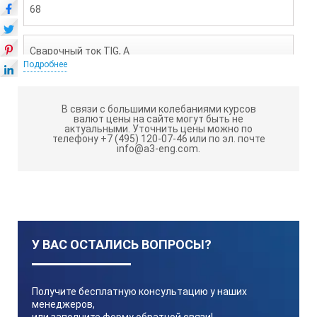
68
Сварочный ток TIG, А
Подробнее
10-300
В связи с большими колебаниями курсов
валют цены на сайте могут быть не
актуальными.
Уточнить цены можно по
Диаметр электрода TIG, мм
телефону +7 (495) 120-07-46 или по эл. почте
info@a3-eng.com.
1-4
Сварочный ток ММА, А
У ВАС ОСТАЛИСЬ ВОПРОСЫ?
10-300
Получите бесплатную консультацию у наших
Диаметр электрода, мм
менеджеров,
или заполните форму обратной связи!