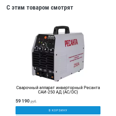
Масса, кг
C этим товаром смотрят
36
Габаритные размеры (Д;Ш;В; мм)
630х320х620
Масса брутто, кг
43
Сварочный аппарат инверторный Ресанта
САИ-250 АД (AC/DC)
Габаритные размеры упаковки (Д;Ш;В; мм)
59 190
руб.
725х480х670
В КОРЗИНУ