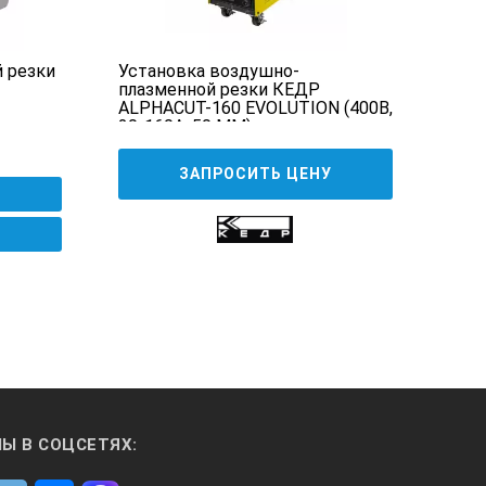
 резки
Установка воздушно-
Уст
плазменной резки КЕДР
пла
ALPHACUT-160 EVOLUTION (400В,
ALPH
20-160А, 50 ММ)
ММ)
ЗАПРОСИТЬ ЦЕНУ
Ы В СОЦСЕТЯХ: