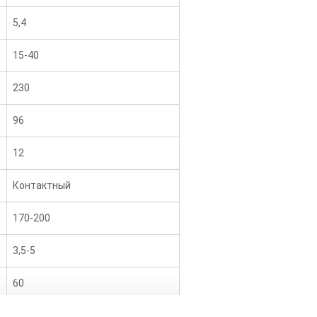
5,4
15-40
230
96
12
Контактный
170-200
3,5-5
60
F