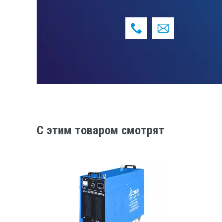
любого типа: всех видов сталей, мед
скорость и точность реза. Для рабо
ОСОБЕННОСТИ МОДЕЛИ
• Работа от сети напряжением 220 В
• Контактный поджиг
• Охлаждение воздухом после резки
• Защита от перегрева
• Толщина реза до 12 мм
• Малый размер и энергосбережение
КОМПЛЕКТАЦИЯ
C этим товаром смотрят
• Инверторный аппарат
• Плазменный резак в сборе PT-31, 4м
• Комплект ЗИП к резаку
• Кабель с клеммой заземления
• Редуктор-осушитель
• Газовый шланг 3м
• Руководство по эксплуатации
• Гарантийный талон