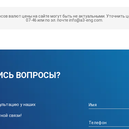
рсов валют цены на сайте могут быть не актуальными.
Уточнить це
07-46 или по эл. почте info@a3-eng.com.
ИСЬ ВОПРОСЫ?
В; мм)
ультацию у наших
плазменной резки TSS TOP CUT-40
ной связи!
P CUT предназначены для воздушно-плазменной резки токопров