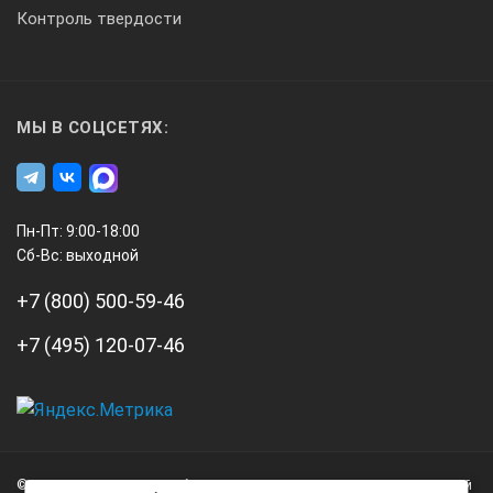
0,25
Контроль твердости
Диапазон рабочих температур, °С
МЫ В СОЦСЕТЯХ:
от минус 10 до 40
Габаритные размеры блока управления с насосной станцией
Пн-Пт: 9:00-18:00
Сб-Вс: выходной
285х230х260
+7 (800) 500-59-46
Масса блока управления с насосной станцией, кг, не более
+7 (495) 120-07-46
8,7
А3
Габаритные размеры силовозбудителя, мм, (ДxШxВ), не бол
Инжиниринг
© 2026 А3 Инжиниринг Обращаем Ваше внимание на то, что данный
Нагорный