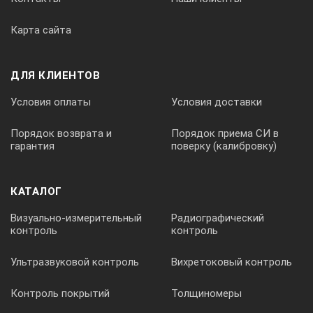
Карта сайта
0,01
Питание прибора, В
ДЛЯ КЛИЕНТОВ
Условия оплаты
Условия доставки
12 (встроенный аккумулятор 12В, 7Ач) или сетевой адаптер
Порядок возврата и
Порядок приема СИ в
гарантия
поверку (калибровку)
Потребляемый ток, А, не более:
КАТАЛОГ
− в режиме нагружения
Визуально-измерительный
Радиографический
контроль
контроль
6
Ультразвуковой контроль
Вихретоковый контроль
− в остальных режимах
Контроль покрытий
Толщиномеры