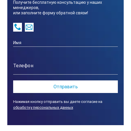
Наименование характеристик
Получите бесплатную консультацию у наших
менеджеров,
или заполните форму обратной связи!
ПСО-200МГ4АДМ
ПСО-300МГ4АДМ​
Диапазон измерения силы, кН
8…200
12…300
Нажимая кнопку отправить вы даете согласие на
обработку персональных данных
Пределы допускаемой относительной погрешности измерен
± 2