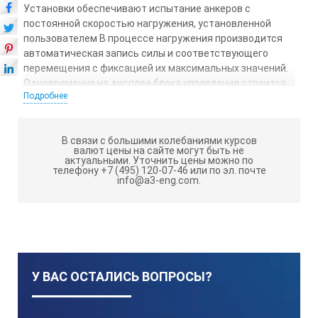
Установки обеспечивают испытание анкеров с
постоянной скоростью нагружения, установленной
пользователем В процессе нагружения производится
автоматическая запись силы и соответствующего
перемещения с фиксацией их максимальных значений.
Одновременно на дисплее блока управления строится
Подробнее
график зависимости «нагрузка-перемещение»,
«нагрузка-время» или «перемещение-время».
ПСО-ХМГ4АДМ
В связи с большими колебаниями курсов
Установки
выпускаются в пяти
валют цены на сайте могут быть не
модификациях, отличающихся пределами измерений,
актуальными.
Уточнить цены можно по
телефону +7 (495) 120-07-46 или по эл. почте
габаритами и массой (Х – наибольший предел
info@a3-eng.com.
измерений, кН), имеют энергонезависимую память на
500 результатов измерений, часы реального времени и
функцию передачи данных на персональный компьютер
по USB интерфейсу.
Индикация цифровая в кН.
У ВАС ОСТАЛИСЬ ВОПРОСЫ?
ТЕХНИЧЕСКИЕ ХАРАКТЕРИСТИКИ: