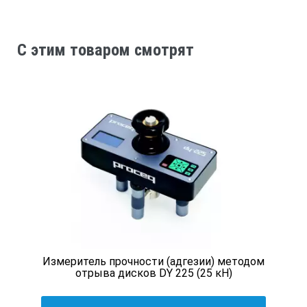
Диапазон измерения перемещений, мм
C этим товаром смотрят
0…23
Пределы допускаемой абсо­лютной погрешности изме­рени
− встроенным датчиком, мм
± 0,1
− выносным датчиком, мм
Измеритель прочности (адгезии) методом
отрыва дисков DY 225 (25 кН)
± 0,02