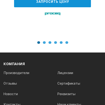
ЗАПРОСИТЬ ЦЕНУ
Диапазон измерения скорости нагружения, кН/с
от 0,1 до 5
Диапазон измерения скорости перемещения захвата, мм/м
от 0,1 до 3
1
2
3
4
5
6
Дискретность индикации:
КОМПАНИЯ
Производители
Лицензии
− силы, кН
Отзывы
Сертификаты
0,01
Новости
Реквизиты
− перемещения, мм
Контакты
Наши клиенты