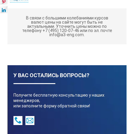
10210 ±10 / 4536 ±9
В связи с большими колебаниями курсов
валют цены на сайте могут быть не
актуальными.
Уточнить цены можно по
телефону +7 (495) 120-07-46 или по эл. почте
info@a3-eng.com.
Скорость, ударов/мин.
60±5
Компактный временной диапазон, раз
У ВАС ОСТАЛИСЬ ВОПРОСЫ?
0-999
Получите бесплатную консультацию у наших
менеджеров,
Тип контроллера
или заполните форму обратной связи!
цифровой дисплей