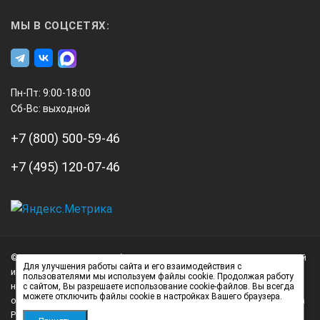
МЫ В СОЦСЕТЯХ:
Пн-Пт: 9:00-18:00
Сб-Вс: выходной
+7 (800) 500-59-46
+7 (495) 120-07-46
А3
Инжиниринг
© 2026 А3 Инжиниринг Обращаем Ваше внимание на то, что данный
Нагорный
Для улучшения работы сайта и его взаимодействия с
интернет-сайт носит исключительно информационный характер и
пользователями мы используем файлы cookie. Продолжая работу
проезд
ни при каких условиях не является публичной офертой,
с сайтом, Вы разрешаете использование cookie-файлов. Вы всегда
д.7
можете отключить файлы cookie в настройках Вашего браузера.
определяемой положениями статьи 437 (2) Гражданского кодекса
стр.
Российской Федерации.