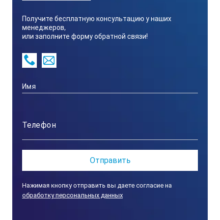
Получите бесплатную консультацию у наших
59-0,1
менеджеров,
или заполните форму обратной связи!
Пределы допускаемой абсолютной погрешности воспроизв
± 0,05
Номинальное значение диаметра искусственного дефекта и
Искусственный дефект Д1: 6+0,3
Искусственный дефект Д2: 2+0,1
Нажимая кнопку отправить вы даете согласие на
Искусственный дефект Д3: 2+0,1
обработку персональных данных