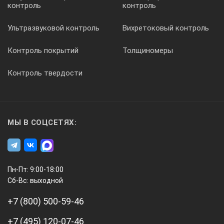
контроль
контроль
Шкала 1 (угла ввода): 44⋅tg(α) ± 0,1, где α – значение угла в
Ультразвуковой контроль
Вихретоковый контроль
Шкала 2 (линейной): L ± 0,1, где L – номинальное значение 
Контроль покрытий
Толщиномеры
Пределы допускаемой абсолютной погрешности воспроизвед
Контроль твердости
± 0,05
МЫ В СОЦСЕТЯХ:
Шероховатость Rа рабочих поверхностей меры, не более, м
1,25
Пн-Пт: 9:00-18:00
Сб-Вс: выходной
Скорость продольной ультразвуковой волны в мере, м/с
+7 (800) 500-59-46
5900 ± 118
+7 (495) 120-07-46