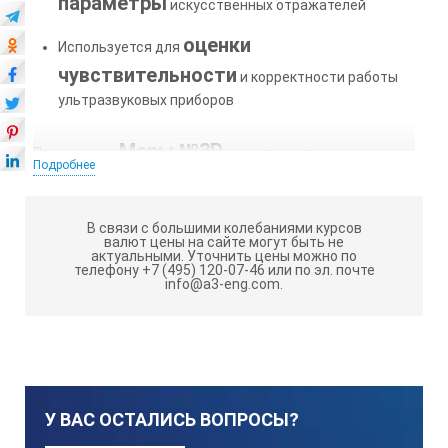
параметры
искусственных отражателей
оценки
Используется для
чувствительности
и корректности работы
ультразвуковых приборов
Меры №3Р
Применение
гарантирует надежную
Подробнее
работу дефектоскопов и точность контроля,
соответствующую государственным стандартам.
Характеристики меры
В связи с большими колебаниями курсов
валют цены на сайте могут быть не
актуальными.
Уточнить цены можно по
телефону +7 (495) 120-07-46 или по эл. почте
Наименование характеристики
info@a3-eng.com.
Номинальное значение толщины меры и его допустимое от
29-0,2
У ВАС ОСТАЛИСЬ ВОПРОСЫ?
Номинальное значение высоты меры и его допустимое откл