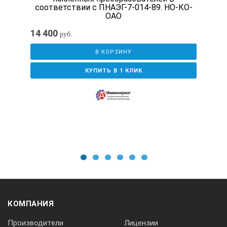
соответствии с ПНАЭГ-7-014-89. НО-КО-
ОАО
От грани 1 меры: 85 ± 0,15
14 400
руб.
От рабочей поверхности 2 меры: 6 ± 0,18
В КОРЗИНУ
КУПИТЬ В 1 КЛИК
Номинальное значение расстояния до центра искусственно
От грани 1 меры: 110 ± 0,15
От рабочей поверхности 2 меры: 8 ± 0,18
Номинальное значение расстояния до центра искусственно
1
2
3
4
5
6
От грани 1 меры: 135 ± 0,15
КОМПАНИЯ
Производители
Лицензии
От рабочей поверхности 2 меры: 12 ± 0,21