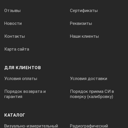
Отзывы
Сертификаты
Смещение базовой риски шкалы 1 относительно центра иск
Новости
Реквизиты
± 0,1
Контакты
Наши клиенты
Карта сайта
Пределы допускаемой абсолютной погрешности воспроизве
± 0,05
ДЛЯ КЛИЕНТОВ
Условия оплаты
Условия доставки
Расстояние до базовой риски шкалы 2 от грани 2 меры вдол
Порядок возврата и
Порядок приема СИ в
гарантия
поверку (калибровку)
59 ± 0,15
КАТАЛОГ
Положение рисок шкалы относительно базовой риски (нулев
Визуально-измерительный
Радиографический