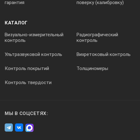
гарантия
поверку (калибровку)
несплошностей, выявляемых при поисковом уровне
чувствительности, заданной для данного объекта
контроля;
КАТАЛОГ
допустимое соотношение сигнал / шум, при
Визуально-измерительный
Радиографический
настройке по СОП, должно быть не меньше, чем 12
контроль
контроль
dB, для углеродистых и низколегированных сталей.
Данный критерий во многом зависит и может
Ультразвуковой контроль
Вихретоковый контроль
изменяться в зависимости от структуры материала
СОП (от размера зерна) и от используемых
параметров контроля;
Контроль покрытий
Толщиномеры
Если СОП при выходе из производства не
Контроль твердости
соответствует хотя бы одному из вышеперечисленных
требований он бракуется.
Гарантийный срок эксплуатации:
3 года.
МЫ В СОЦСЕТЯХ:
Комплект поставки:
Паспорт, документ о прохождении
метрологической аттестации (калибровка).
Цена на товар может измениться если: