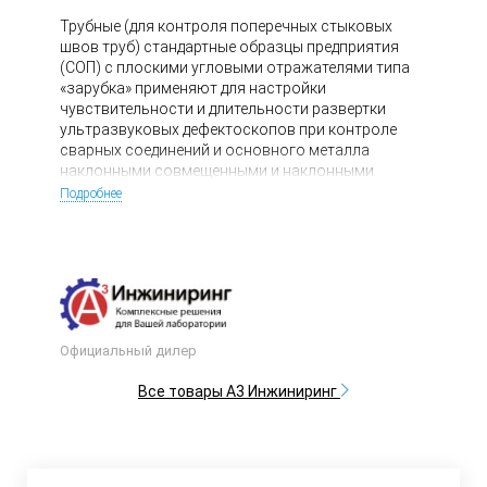
Трубные (для контроля поперечных стыковых
швов труб) стандартные образцы предприятия
(СОП) с плоскими угловыми отражателями типа
«зарубка» применяют для настройки
чувствительности и длительности развертки
ультразвуковых дефектоскопов при контроле
сварных соединений и основного металла
наклонными совмещенными и наклонными
раздельно-совмещенными преобразователями.
Подробнее
Официальный дилер
Все товары А3 Инжиниринг