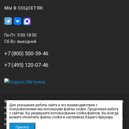
МЫ В СОЦСЕТЯХ:
Пн-Пт: 9:00-18:00
Сб-Вс: выходной
+7 (800) 500-59-46
+7 (495) 120-07-46
А3
Инжиниринг
© 2026 А3 Инжиниринг Обращаем Ваше внимание на то, что данный
Нагорный
Для улучшения работы сайта и его взаимодействия с
интернет-сайт носит исключительно информационный характер и
пользователями мы используем файлы cookie. Продолжая работу
проезд
ни при каких условиях не является публичной офертой,
с сайтом, Вы разрешаете использование cookie-файлов. Вы всегда
д.7
можете отключить файлы cookie в настройках Вашего браузера.
определяемой положениями статьи 437 (2) Гражданского кодекса
стр.
Российской Федерации.
Принять