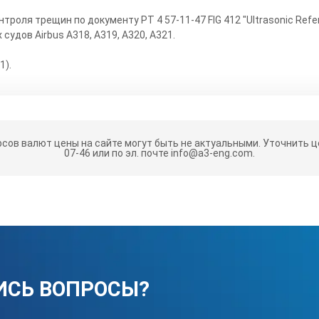
троля трещин по документу PT 4 57-11-47 FIG 412 "Ultrasonic Ref
судов Airbus A318, A319, A320, A321.
1).
рсов валют цены на сайте могут быть не актуальными.
Уточнить це
07-46 или по эл. почте info@a3-eng.com.
ИСЬ ВОПРОСЫ?