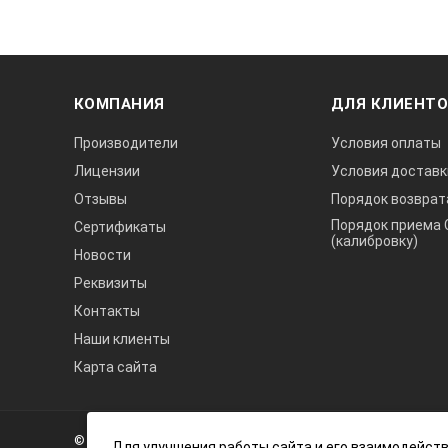
КОМПАНИЯ
ДЛЯ КЛИЕНТ
Производители
Условия оплаты
Лицензии
Условия доставк
Отзывы
Порядок возврат
Порядок приема 
Сертификаты
(калибровку)
Новости
Реквизиты
Контакты
Наши клиенты
Карта сайта
А3
Инжиниринг
© 2026 А3 Инжиниринг Обращаем Ваше внимание на то, что 
Нагорный
Для улучшения работы сайта и его взаимодейств