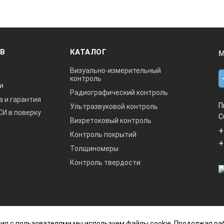
ОВ
КАТАЛОГ
М
Визуально-измерительный
контроль
и
Радиографический контроль
а и гарантия
П
Ультразвуковой контроль
СИ в поверку
С
Вихретоковый контроль
+
Контроль покрытий
+
Толщиномеры
Контроль твердости
данный интернет-сайт носит исключительно
ия с пользователями мы используем файлы cookie. Продолжая ра