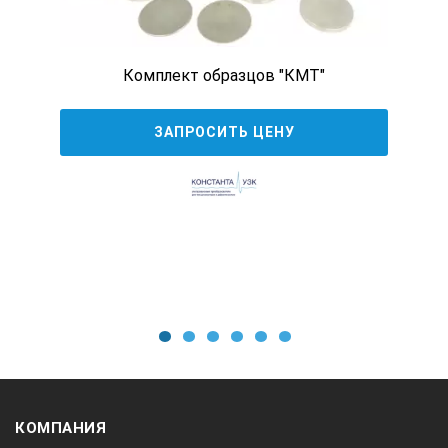
2. Если в тз Заказчика будет указано нанесение
искусственных дефектов электро-эррозионным
способом.
Комплект образцов "КМТ"
3. Если материал образца 12Х18Н10Т или 08Х18Н10Т
или аналогичный по свойствам - тогда цена и сроки
ЗАПРОСИТЬ ЦЕНУ
поставки обсуждаются в индивидуальном порядке.
Гарантийный срок эксплуатации:
3 года.
Комплект поставки:
Паспорт, документ о прохождении
метрологической аттестации (калибровка)
Стандартные и настроечные образцы (СОП) можно
купить с доставкой курьерской службой до двери или
до терминалов транспортной компании в следующих
1
2
3
4
5
6
городах: Москва, Санкт-Петербург, Челябинск,
Екатеринбург, Самара, Саратов, Тюмень. Амурск,
Ангарск, Архангельск, Астрахань, Барнаул, Белгород,
Бийск, Брянск, Воронеж, Великий Новгород,
КОМПАНИЯ
Владивосток, Владикавказ, Владимир, Волгоград,