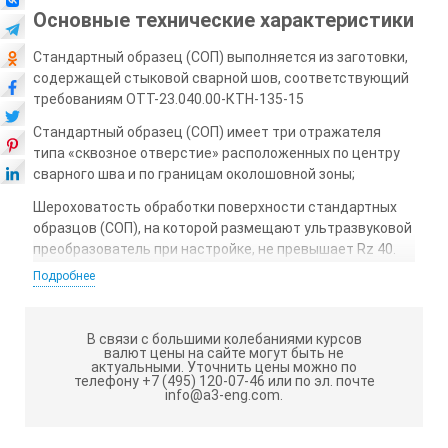
Основные технические характеристики
Стандартный образец (СОП) выполняется из заготовки,
содержащей стыковой сварной шов, соответствующий
требованиям ОТТ-23.040.00-КТН-135-15
Стандартный образец (СОП) имеет три отражателя
типа «сквозное отверстие» расположенных по центру
сварного шва и по границам околошовной зоны;
Шероховатость обработки поверхности стандартных
образцов (СОП), на которой размещают ультразвуковой
преобразователь при настройке, не превышает Rz 40.
Подробнее
Геометрические размеры стандартных образцов (СОП),
отражателей типа «плоскодонное отверстие» и
отражателей типа «сквозное отверстие» определяются
В связи с большими колебаниями курсов
в соответствии с ОТТ-23.040.00-КТН-135-15;
валют цены на сайте могут быть не
актуальными.
Уточнить цены можно по
Предпочтительным считается изготовление
телефону +7 (495) 120-07-46 или по эл. почте
info@a3-eng.com.
стандартных образцов (СОП) из материала Заказчика
т.к. стандартный образец (СОП) по своим акустическим
свойствам будет соответствовать объекту контроля;