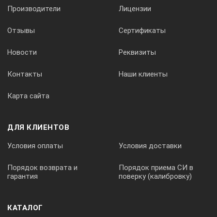
Волгодонск, Вологда, Иваново, Ижевск, Йошкар-Ола,
Производители
Лицензии
Казань, Калининград, Калуга, Кемерово, Киров,
Кострома, Краснодар, Красноярск, Курск, Липецк,
Отзывы
Сертификаты
Магадан, Магнитогорск, Мурманск, Муром, Набережные
Челны, Нальчик, Новокузнецк, Нарьян-Мар,
Новости
Реквизиты
Новороссийск, Новосибирск, Нефтекамск, Нефтеюганск,
Новочеркасск, Нижнекамск, Норильск, Нижний
Контакты
Наши клиенты
Новгород, Обнинск, Омск, Орёл, Оренбург, Оха, Пенза,
Пермь, Петрозаводск, Петропавловск-Камчатский,
Карта сайта
Псков, Ржев, Ростов, Рязань, Саранск, Смоленск, Сочи,
Сыктывкар, Таганрог, Тамбов, Тверь, Тобольск,
Тольятти, Томск, Тула, Ульяновск, Уфа, Ханты-
ДЛЯ КЛИЕНТОВ
Мансийск, Чебоксары, Череповец, Элиста, Ярославль и
другие города. А так же Республики Казахстан,
Условия оплаты
Условия доставки
Белоруссия и другие страны СНГ.
Порядок возврата и
Порядок приема СИ в
гарантия
поверку (калибровку)
КАТАЛОГ