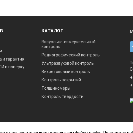
ОВ
КАТАЛОГ
М
Визуально-измерительный
контроль
и
Радиографический контроль
а и гарантия
П
Ультразвуковой контроль
СИ в поверку
С
Вихретоковый контроль
+
Контроль покрытий
+
Толщиномеры
Контроль твердости
данный интернет-сайт носит исключительно
ия с пользователями мы используем файлы cookie. Продолжая ра