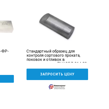
вка)
ажателем типа
-ФР-
Стандартный образец для
Ста
контроля сортового проката,
пред
оставки обсуждаются в
поковок и отливок в
«Сту
соответствии с ПНАЭГ-7-014-89.
7 0
ЗАПРОСИТЬ ЦЕНУ