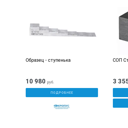
Гарантийный срок эксплу
Комплект поставки:
Паспорт
Цена на трубный настрое
«зарубка» может изменит
1. Диаметр образца превышает 273 м
2. Диаметр образца превышает 400 м
Образец - ступенька
СОП С
3. Материал образца 12Х18Н10Т или
индивидуальном порядке.
10 980
3 35
руб.
ПОДРОБНЕЕ