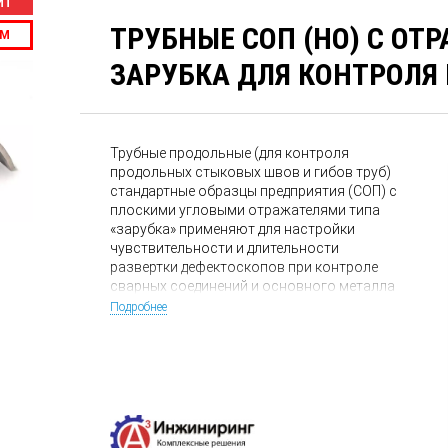
ИТ
ТРУБНЫЕ СОП (НО) С ОТ
ЕМ
ЗАРУБКА ДЛЯ КОНТРОЛЯ 
Трубные продольные (для контроля
продольных стыковых швов и гибов труб)
стандартные образцы предприятия (СОП) с
плоскими угловыми отражателями типа
«зарубка» применяют для настройки
чувствительности и длительности
развертки дефектоскопов при контроле
сварных соединений и основного металла
наклонными совмещенными и наклонными
Подробнее
раздельно-совмещенными
преобразователями.