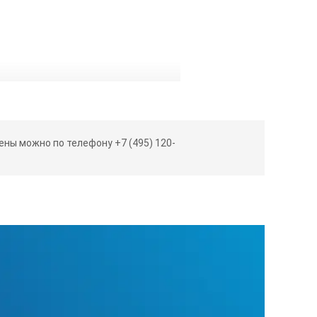
я НТД на проведение контроля;
ны можно по телефону +7 (495) 120-
 к. настроечный образец (НО) по
и др. материалов в соответствии с
60.10-КТН-016-15 и т.д.
 «Контроль неразрушающий.
уктивных параметрах образца и
ой аттестации (калибровки),