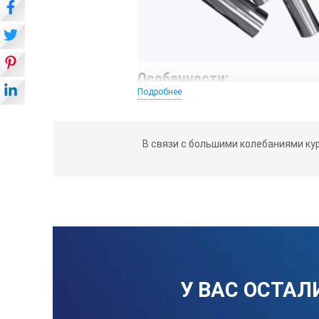
Особенности:
Подробнее
Трубный продольный настроечный
Геометрические размеры стандар
В связи с большими колебаниями ку
Предпочтительным считается изго
своим акустическим свойствам б
Настроечные образцы (СОП) могут 
документами РД 34.17.418 (И 23 С
Все образцы изготавливаются в 
Соединения сварные. Методы уль
Каждый настроечный образец (НО) им
У ВАС ОСТАЛ
материале, из которого он изготовле
результаты переаттестации, условия