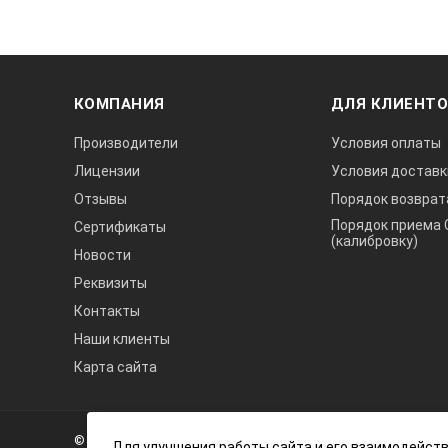
КОМПАНИЯ
ДЛЯ КЛИЕНТ
Производители
Условия оплаты
Лицензии
Условия доставк
Отзывы
Порядок возврат
Порядок приема 
Сертификаты
(калибровку)
Новости
Реквизиты
Контакты
Наши клиенты
Карта сайта
А3
Инжиниринг
© 2026 А3 Инжиниринг Обращаем Ваше внимание на то, что 
Нагорный
Для улучшения работы сайта и его взаимодейств