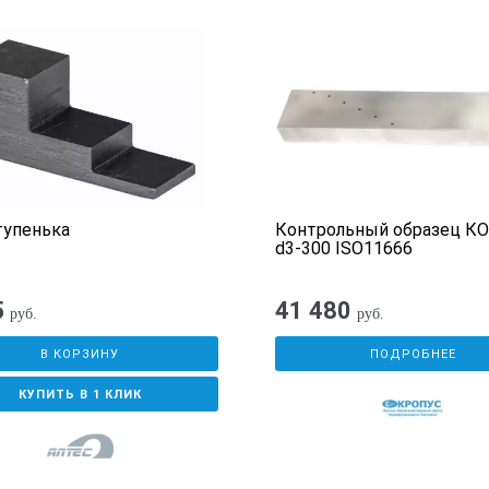
атации:
3 года.
, документ о прохождении метрологической аттестации (калибро
чный образец для контроля гибов труб с отр
ься если:
м и толщина превышает 24 мм.
м и толщина превышает 35 мм.
тупенька
Контрольный образец КО
d3-300 ISO11666
 08Х18Н10Т или аналогичный по свойствам
—
тогда цена и сроки п
5
41 480
руб.
руб.
В КОРЗИНУ
ПОДРОБНЕЕ
КУПИТЬ В 1 КЛИК