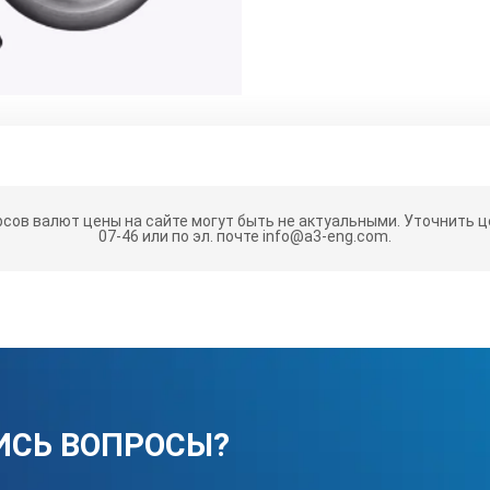
 образец (СОП) имеет два отражателя типа «зарубка»;
тных образцов (СОП) и отражателей типа «зарубка» определяютс
рсов валют цены на сайте могут быть не актуальными.
Уточнить це
товление стандартных образцов (мер) из материала Заказчика т.
07-46 или по эл. почте info@a3-eng.com.
удет соответствовать объекту контроля;
быть изготовлены из стали: 20; 45; 09г2с; 12Х18Н10Т; 08Х18Н10Т 
Д-80), СТО 00220256-005-2005, СТО Газпром 2-2.4-083-2006, РД 25.1
соответствии с 427610-069-4407661-2016.ТУ и ГОСТ Р 55724-2013
тразвуковые».
еет маркировку и паспорт, который содержит сведения о констр
ИСЬ ВОПРОСЫ?
н, вид и размеры искусственных отражателей, результаты первичн
 хранения.