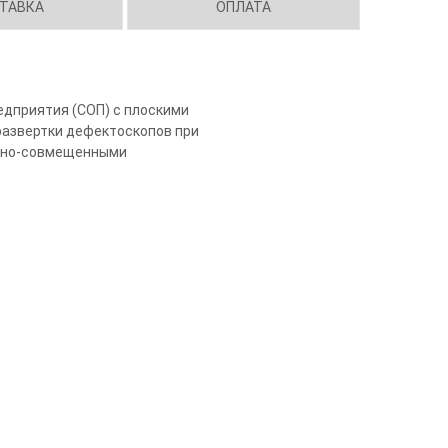
ТАВКА
ОПЛАТА
едприятия (СОП) с плоскими
развертки дефектоскопов при
льно-совмещенными