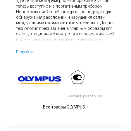
Удобочитаемое двумерное изображение C-скан
теперь доступно и с портативным прибором.
Новое решение OmniScan идеально подходит для
обнаружения расслоений и нарушения связи
между слоями в композитных материалах. Данная
технология предназначена главным образом для
эксплуатационного контроля в аэрокосмической
промышленности, но также используется в
производственном секторе, включая
автомобиле- и судостроение.
Подробнее
Внесен в реестр СИ
Все товары OLYMPUS