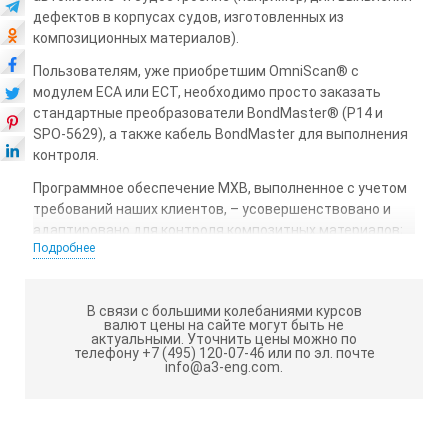
дефектов в корпусах судов, изготовленных из
композици­онных материалов).
Пользователям, уже приобретшим OmniScan® с
модулем ECA или ECT, необходимо просто заказать
стандартные преобразователи BondMaster® (P14 и
SPO-5629), а также кабель BondMaster для выполнения
контроля.
Программное обеспечение MXB, выполненное с учетом
требований наших клиентов, – усовершенствовано и
адаптировано для контроля композитных материалов;
Подробнее
новые функции ПО (такие как: мастер настройки и
нормализация) обеспечивают простоту эксплуатации.
Система кодировки: любой двухосевой сканер
В связи с большими колебаниями курсов
валют цены на сайте могут быть не
(кодировщик) может быть использован для контроля
актуальными.
Уточнить цены можно по
качества изделия. Olympus предлагает два варианта:
телефону +7 (495) 120-07-46 или по эл. почте
info@a3-eng.com.
сканер GLIDER™, использующийся для контроля плоских
и слегка изогнутых поверхно­стей; и сканер WING™,
который предназначен для сканирования
криволинейных изделий (например, фюзеляжи