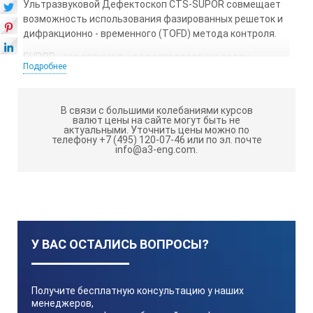
Ультразвуковой Дефектоскоп CTS-SUPOR совмещает
возможность использования фазированных решеток и
дифракционно - временного (TOFD) метода контроля.
SUPOR - это оптимальное распределение задач
Подробнее
инспекции, простота в эксплуатации и устранение
ограничений, связанных с радиографией.
Область применения:
В связи с большими колебаниями курсов
валют цены на сайте могут быть не
актуальными.
Уточнить цены можно по
Система SUPOR призвана упростить ультразвуковую
телефону +7 (495) 120-07-46 или по эл. почте
дефектоскопию, повысить ее доступность и
info@a3-eng.com.
обеспечить соответствие международным нормам и
стандартам. Все это становится возможным благодаря
следующим факторам:
Оптимизация распределения нагрузки
специалистов при проведении инспекций
У ВАС ОСТАЛИСЬ ВОПРОСЫ?
Повышение производительности
Устранение ограничений, существующих при
радиографическом контроле сварных швов
Получите бесплатную консультацию у наших
менеджеров,
Упрощение ультразвукого контроля сварных швов