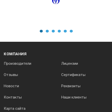
50 МГц
Разъем для подключения преобразователя
1
2
3
4
5
6
Четыре разъема Lemo 00
КОМПАНИЯ
Производители
Лицензии
Один разъем 128-элементного датчика, функция авто опре
Отзывы
Сертификаты
Новости
Реквизиты
Передатчик импульсов
Контакты
Наши клиенты
PRF
Карта сайта