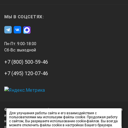
10-600ns
МЫ В СОЦСЕТЯХ:
10-500ns с шагом 20ns
Пн-Пт: 9:00-18:00
Демпфирование
Сб-Вс: выходной
+7 (800) 500-59-46
4 уровня
+7 (495) 120-07-46
-
А3
Инжиниринг
Задержка
© 2026 А3 Инжиниринг Обращаем Ваше внимание на то, что данный
Нагорный
Для улучшения работы сайта и его взаимодействия с
интернет-сайт носит исключительно информационный характер и
пользователями мы используем файлы cookie. Продолжая работу
проезд
ни при каких условиях не является публичной офертой,
с сайтом, Вы разрешаете использование cookie-файлов. Вы всегда
д.7
можете отключить файлы cookie в настройках Вашего браузера.
определяемой положениями статьи 437 (2) Гражданского кодекса