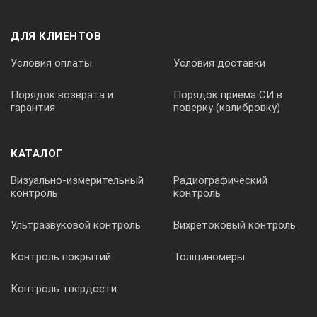
100-2000 МГц
ДЛЯ КЛИЕНТОВ
Условия оплаты
Условия доставки
100-8000 МГц
Порядок возврата и
Порядок приема СИ в
гарантия
поверку (калибровку)
Напряжение
КАТАЛОГ
Визуально-измерительный
Радиографический
Max.500V с шагом 50V
контроль
контроль
Ультразвуковой контроль
Вихретоковый контроль
0-110V с шагом 2V
Контроль покрытий
Толщиномеры
Ширина импульсов
Контроль твердости