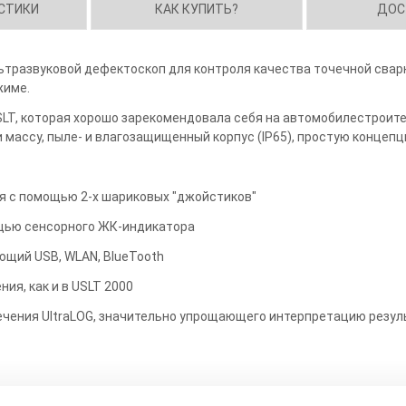
СТИКИ
КАК КУПИТЬ?
ДОС
ьтразвуковой дефектоскоп для контроля качества точечной свар
жиме.
LT, которая хорошо зарекомендовала себя на автомобилестроите
 массу, пыле- и влагозащищенный корпус (IP65), простую концеп
я с помощью 2-х шариковых "джойстиков"
щью сенсорного ЖК-индикатора
щий USB, WLAN, BlueTooth
ия, как и в USLT 2000
чения UltraLOG, значительно упрощающего интерпретацию резул