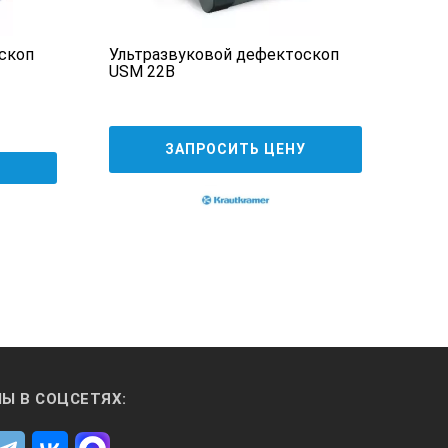
скоп
Ультразвуковой дефектоскоп
Мно
USM 22B
деф
ЗАПРОСИТЬ ЦЕНУ
Ы В СОЦСЕТЯХ: