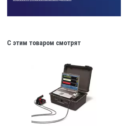
Модификации дефектоскопа USLT2000:
Ультразвуковой дефектоскоп USLT
2000SP3
- на базе промышленного ПК типа «лэптоп»
предназначен для лабораторного применения.
C этим товаром смотрят
Ультразвуковой дефектоскоп USLT
2000IP3
- на базе промышленного ПК типа «лэптоп» с
чувствительным экраном дисплея для применения на
производственных линиях.
Ультразвуковой дефектоскоп USLT
2000DP3
- на базе промышленного настольного ПК
(Siemens Rack PC) для применения на
производственных линиях.
Ультразвуковой дефектоскоп USLT
2000B
- для контроля качества точечной сварки.