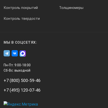
макс. 1000 Гц, зависит от диапазона развертки и зоны дейс
Контроль покрытий
Толщиномеры
Форма представления сигналов:
Контроль твердости
двух- или однополупериодное детектирование по положите
МЫ В СОЦСЕТЯХ:
Отсечка:
Пн-Пт: 9:00-18:00
0 - 90% высоты экрана
Сб-Вс: выходной
+7 (800) 500-59-46
Измерение расстояний:
+7 (495) 120-07-46
для каждого стробирующего импульса по фронту или максим