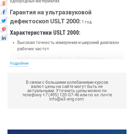
однородных материалах
Гарантия на ультразвуковой
дефектоскоп USLT 2000:
1 год.
Характеристики USLT 2000:
Высокая точность измерения и широкий диапазон
рабочих частот.
разрешающая способность, сопоставимая с
Подробнее
аналоговыми приборами и высокая частота смены
изображения.
Многообразие возможностей при воспроизведении
В связи с большими колебаниями курсов
валют цены на сайте могут быть не
изображения сигналов.
актуальными.
Уточнить цены можно по
телефону +7 (495) 120-07-46 или по эл. почте
Универсальность в методах оценки результатов в
info@a3-eng.com.
соответствии с национальными или
международными правилами контроля: АРД-кривые,
временная регулировка чувствительности, АРК.
Оболочка управления под WINDOWS и
использование всех возможностей WINDOWS.