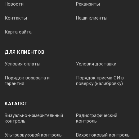
Новости
Реквизиты
1000 - 15000 м/с
Контакты
Наши клиенты
Смещение по горизонтали:
Карта сайта
- 10 - 1000 мм
ДЛЯ КЛИЕНТОВ
Условия оплаты
Условия доставки
Регулировка усиления:
Порядок возврата и
Порядок приема СИ в
гарантия
поверку (калибровку)
0 - 110 дБ, ступенями 0,5/1/2/6/24 дБ
КАТАЛОГ
Визуально-измерительный
Радиографический
Частота следования импульсов:
контроль
контроль
Ультразвуковой контроль
Вихретоковый контроль