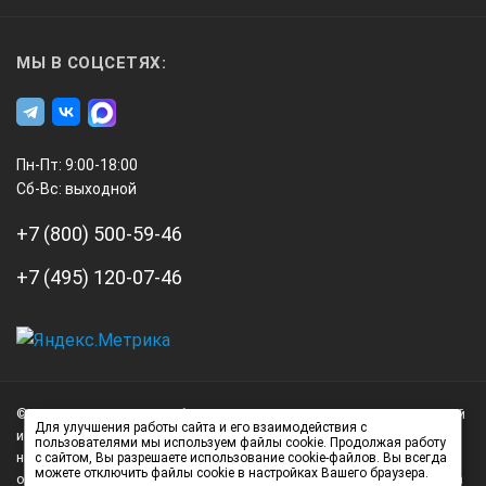
МЫ В СОЦСЕТЯХ:
Пн-Пт: 9:00-18:00
Сб-Вс: выходной
+7 (800) 500-59-46
+7 (495) 120-07-46
А3
Инжиниринг
© 2026 А3 Инжиниринг Обращаем Ваше внимание на то, что данный
Нагорный
Для улучшения работы сайта и его взаимодействия с
интернет-сайт носит исключительно информационный характер и
пользователями мы используем файлы cookie. Продолжая работу
проезд
ни при каких условиях не является публичной офертой,
с сайтом, Вы разрешаете использование cookie-файлов. Вы всегда
можете отключить файлы cookie в настройках Вашего браузера.
д.7
определяемой положениями статьи 437 (2) Гражданского кодекса