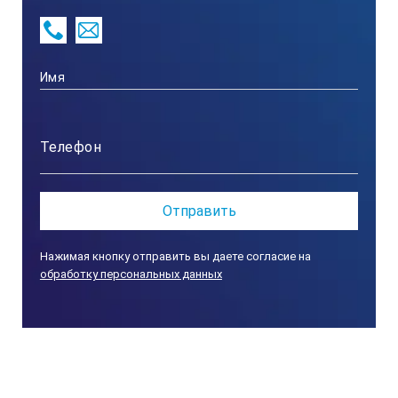
контроля и настройки,
цифровая индикация амплитуды эхо-сигнала и
координат пьезопреобразователя,
управление координатами и высотой строб-
импульса,
режим "стоп-кадр",
функция толщиномера.
Технические характеристики:
Используемые пьезопреобразователи (ПЭП)
Нажимая кнопку отправить вы даете согласие на
обработку персональных данных
хордового типа с эластичным протектором
Устройство для измерения координат