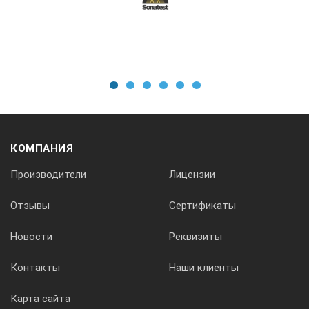
1,5
Габариты электронного блока, мм
1
2
3
4
5
6
220 х 105 х 35
Питание
КОМПАНИЯ
Производители
Лицензии
автономное
Отзывы
Сертификаты
Новости
Реквизиты
*Технические характеристики и комплект поставки
Контакты
Наши клиенты
прибора могут быть изменены производителем без
предварительного уведомления.
Карта сайта