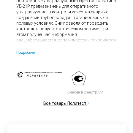
Портативные ультразвуковые дефектоскопы типа
УД-21Р предназначены для оперативного
ультразвукового контроля качества сварных
соединений трубопроводов в стационарных и
полевых условиях. Они позволяют проводить
контроль в полуавтоматическом режиме. При
этом полученная информация
расшифровывается, запоминается и сохраняется
в памяти дефектоскопа или компьютера.
Дефектоскоп также может работать в качестве
Подробнее
ультразвукового толщиномера.
Внесен в реестр СИ
Все товары Политест