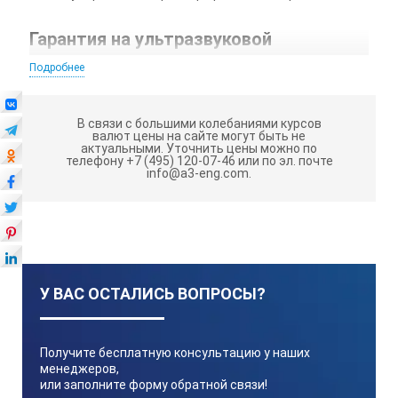
Гарантия на ультразвуковой
дефектоскоп-регистратор УД 21Р:
12
Подробнее
месяцев.
Описание
В связи с большими колебаниями курсов
валют цены на сайте могут быть не
Портативные ультразвуковые дефектоскопы типа
актуальными.
Уточнить цены можно по
телефону +7 (495) 120-07-46 или по эл. почте
УД-21Р предназначены для оперативного
info@a3-eng.com.
ультразвукового контроля качества сварных
соединений трубопроводов в стационарных и полевых
условиях. Они позволяют проводить контроль в
полуавтоматическом режиме. При этом полученная
информация расшифровывается, запоминается и
сохраняется в памяти дефектоскопа или компьютера.
У ВАС ОСТАЛИСЬ ВОПРОСЫ?
Дефектоскоп также может работать в качестве
ультразвукового толщиномера.
на дисплее отображается информация, вводимая с
Получите бесплатную консультацию у наших
клавиатуры,
менеджеров,
или заполните форму обратной связи!
наблюдение за эхо-сигналами (А-скан) в процессе