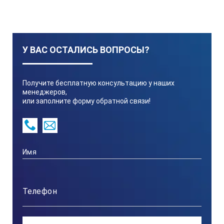
туманов, на значительных высотах, а также в широком
спектре производственных помещений различных
предприятий.
Внешний вид и особенности
У ВАС ОСТАЛИСЬ ВОПРОСЫ?
Получите бесплатную консультацию у наших
менеджеров,
или заполните форму обратной связи!