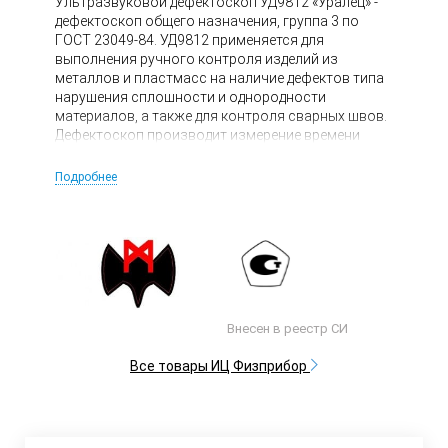
Ультразвуковой дефектоскоп УД9812 «Уралец» -
дефектоскоп общего назначения, группа 3 по
ГОСТ 23049-84. УД9812 применяется для
выполнения ручного контроля изделий из
металлов и пластмасс на наличие дефектов типа
нарушения сплошности и однородности
материалов, а также для контроля сварных швов.
Дефектоскоп производит измерение времени
задержки ультразвуковых сигналов, координат
дефектов, условных размеров дефектов и
Подробнее
отношения амплитуд сигналов от них по ГОСТ
14782-86.
Внесен в реестр СИ
Все товары ИЦ Физприбор