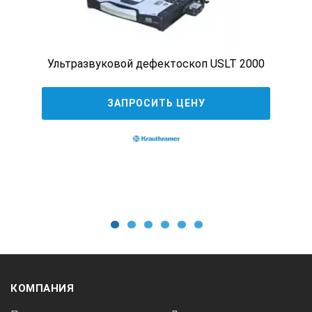
Яркий экран. Чтение данных при
Ультразвуковой дефектоскоп USLT 2000
прямом солнечном свете
ЗАПРОСИТЬ ЦЕНУ
Устойчив к
влажности и осадкам
Устойчив к морозам
1
2
3
4
5
6
Отличительные особенности и
преимущества
Интуитивно понятный оконный интерфейс со
КОМПАНИЯ
встроенной справочной системой.