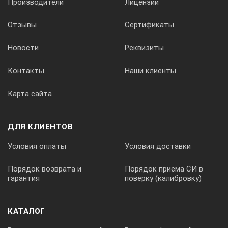
Производители
Лицензии
Энергонезависимая память для записи настроек
прибора и результатов контроля.
Отзывы
Сертификаты
Наличие текстовых и голосовых комментарий в
Новости
Реквизиты
сохраненных настройках и данных контроля.
Возможность транслировать изображение экрана
Контакты
Наши клиенты
УД9812 на монитор ПК в реальном времени.
Системы УД9812 (АСД, ВРЧ, развертка и т.д.)
Карта сайта
работают независимо. Изменение параметров
одной системы не влияет на остальные.
ДЛЯ КЛИЕНТОВ
Одноконтактный интерфейс для считывания
данных ультразвуковых преобразователей.
Условия оплаты
Условия доставки
Встроенные диктофон, часы, календарь, измеритель
температуры, контроль напряжения и тока
Порядок возврата и
Порядок приема СИ в
гарантия
поверку (калибровку)
аккумулятора.
А-скан
КАТАЛОГ