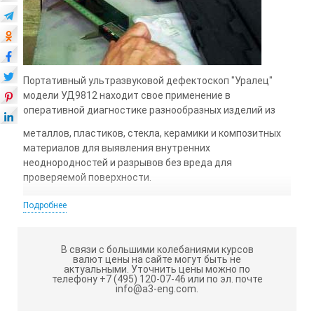
Портативный ультразвуковой дефектоскоп "Уралец"
модели УД9812 находит свое применение в
оперативной диагностике разнообразных изделий из
металлов, пластиков, стекла, керамики и композитных
материалов для выявления внутренних
неоднородностей и разрывов без вреда для
проверяемой поверхности.
Устройство УД9812 занимается фиксацией задержек
Подробнее
ультразвуковых волн, а также оценивает их амплитуду
в децибелах, определяя координаты и размеры
обнаруженных неточностей в материале.
В связи с большими колебаниями курсов
валют цены на сайте могут быть не
Дефектоскоп УД9812 создан для работы в самых
актуальными.
Уточнить цены можно по
телефону +7 (495) 120-07-46 или по эл. почте
нешуточных условиях: на стройках сурового севера, в
info@a3-eng.com.
жарких цехах литейных заводов, в зонах с высокой
влажностью и под воздействием солевых морских