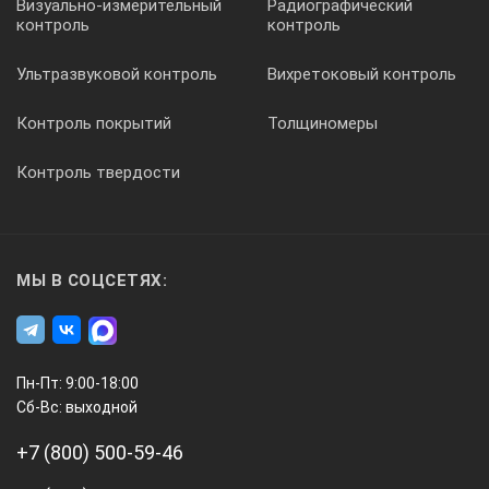
Визуально-измерительный
Радиографический
контроль
контроль
Ультразвуковой контроль
Вихретоковый контроль
Контроль покрытий
Толщиномеры
Контроль твердости
Два режима отображения сигналов -
высокочастотный и детектированный.
Функция записи огибающей пробега эхосигнала и
определения условных размеров.
МЫ В СОЦСЕТЯХ:
Режим фиксации эхосигнала с наложением
текущего сигнала (используется в сложных
ситуациях различения сигналов от дефектов и
ложных сигналов).
Пн-Пт: 9:00-18:00
Сб-Вс: выходной
АСД. Автоматический сигнализатор
+7 (800) 500-59-46
дефектов