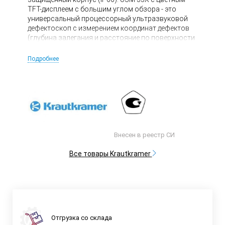
TFT-дисплеем с большим углом обзора - это
универсальный процессорный ультразвуковой
дефектоскоп с измерением координат дефектов
(глубина залегания и расстояние по поверхности
изделия до проекции дефекта на поверхность при
работе с наклонными преобразователями),
Подробнее
диапазон калибровки по лучу до 9999 мм
(продольные волны). Время непрерывной работы
дефектоскопа USM 35X от литиевых батарей до 14
часов. Ультразвуковой дефектоскоп USM 35X
внесен в Госреестр средств измерений РФ.
Внесен в реестр СИ
Все товары Krautkramer
Отгрузка со склада