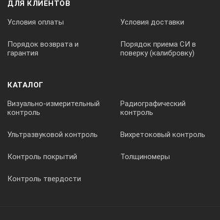
ДЛЯ КЛИЕНТОВ
ультразвукового дефектоскопа USM 35X:
Условия оплаты
Условия доставки
Частотный диапазон:
Порядок возврата и
Порядок приема СИ в
гарантия
поверку (калибровку)
0,2 - 1МГц; 0,5 - 4 МГц; 0,8 - 8 МГц; 2 - 20 МГц;
КАТАЛОГ
Диапазон калибровки по раастоянию:
Визуально-измерительный
Радиографический
контроль
контроль
мин. 0 - 0,5 мм +10%; 0 - 9999 м +10% (для диапазона 0,2 - 1 МГ
Ультразвуковой контроль
Вихретоковый контроль
Скорость звука:
Контроль покрытий
Толщиномеры
1000 - 15000 м/с, регулируется с шагом 1 м/с
Контроль твердости
Регулировка усиления: