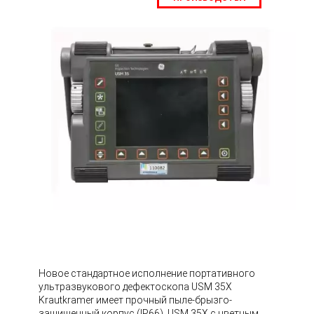
Новое стандартное исполнение портативного
ультразвукового дефектоскопа USM 35X
Krautkramer имеет прочный пыле-брызго-
защищенный корпус (IP66). USM 35X с цветным