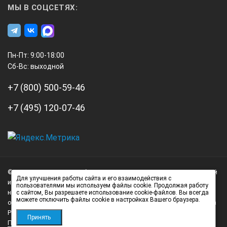
МЫ В СОЦСЕТЯХ:
0 - 110 дБ ступенями 0,5/1/2/6/12 дБ, плавная регулировка
Отсечка:
Пн-Пт: 9:00-18:00
Сб-Вс: выходной
линейная, компенсированная, с шагом 1%
+7 (800) 500-59-46
АСД:
+7 (495) 120-07-46
2 независимых стробирующих импульса
А3
Инжиниринг
Оценка параметров эхо-сигналов:
© 2026 А3 Инжиниринг Обращаем Ваше внимание на то, что данный
Нагорный
Для улучшения работы сайта и его взаимодействия с
интернет-сайт носит исключительно информационный характер и
пользователями мы используем файлы cookie. Продолжая работу
проезд
ни при каких условиях не является публичной офертой,
с сайтом, Вы разрешаете использование cookie-файлов. Вы всегда
измерение пути и разницы в расстояних, глубины залегания
д.7
можете отключить файлы cookie в настройках Вашего браузера.
определяемой положениями статьи 437 (2) Гражданского кодекса
стр.
Российской Федерации.
Принять
Политика обработки персональных данных
Дисплей:
1