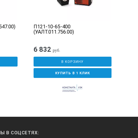
547.00)
П121-10-65-400
П121
(УАЛТ.011.756.00)
6 832
6 0
руб.
В КОРЗИНУ
КУПИТЬ В 1 КЛИК
Ы В СОЦСЕТЯХ: