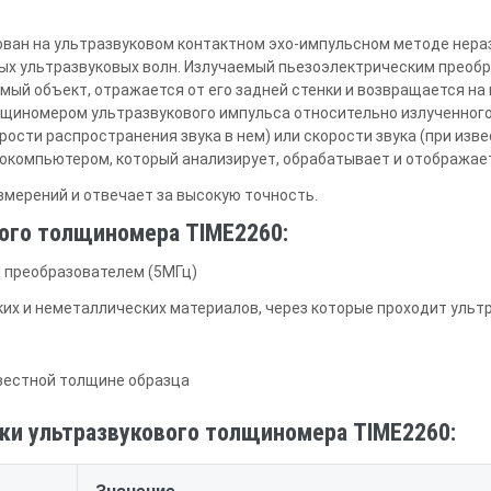
ван на ультразвуковом контактном эхо-импульсном методе нера
х ультразвуковых волн. Излучаемый пьезоэлектрическим преобр
мый объект, отражается от его задней стенки и возвращается на
щиномером ультразвукового импульса относительно излученног
ости распространения звука в нем) или скорости звука (при изв
компьютером, который анализирует, обрабатывает и отображае
мерений и отвечает за высокую точность.
ого толщиномера TIME2260:
 преобразователем (5МГц)
их и неметаллических материалов, через которые проходит ультр
звестной толщине образца
ки ультразвукового толщиномера TIME2260: