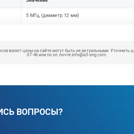
Значение
5 МГц, (диаметр 12 мм)
Авто.
Калибровка скорости звука, когда известна т
рсов валют цены на сайте могут быть не актуальными.
Уточнить це
когда известна скорость звука.
07-46 или по эл. почте info@a3-eng.com.
мм / дюймы
Автоматическая / ручная
1,2 мм ~ 200 мм (Сталь)
ИСЬ ВОПРОСЫ?
0.001 дюйма ( 10.000 дюйма), 0.001 мм (0.1 мм (
±0.03mm