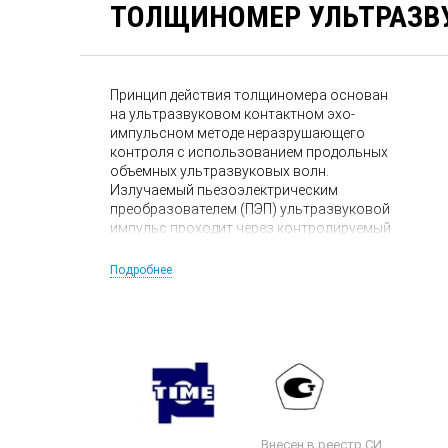
ТОЛЩИНОМЕР УЛЬТРАЗВУ
Принцип действия толщиномера основан
на ультразвуковом контактном эхо-
импульсном методе неразрушающего
контроля с использованием продольных
объемных ультразвуковых волн.
Излучаемый пьезоэлектрическим
преобразователем (ПЭП) ультразвуковой
импульс проходит через контролируемый
объект, отражается от его задней стенки и
возвращается на приемную часть ПЭП.
Подробнее
Измерение времени задержки
принимаемого толщиномером
ультразвукового импульса относительно
излученного обеспечивает определение
толщины объекта (при известной скорости
распространения звука в нем) или
скорости звука (при известной толщине
образца).
Внесен в реестр СИ