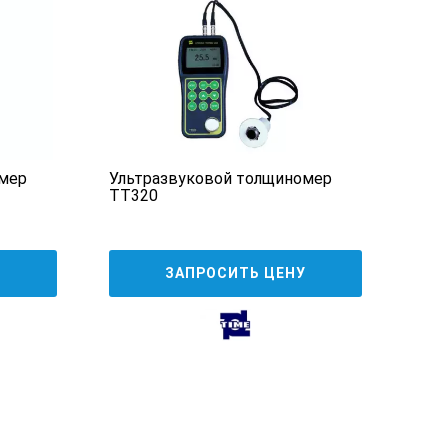
мер
Ультразвуковой толщиномер
Уль
TT320
Bond
У
ЗАПРОСИТЬ ЦЕНУ