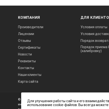
КОМПАНИЯ
ДЛЯ КЛИЕНТ
Производители
Условия оплаты
Лицензии
Условия доставк
Отзывы
Порядок возврат
Порядок приема 
Сертификаты
(калибровку)
Новости
Реквизиты
Контакты
Наши клиенты
Карта сайта
А3
Инжиниринг
© 2026 А3 Инжиниринг Обращаем Ваше внимание на то, что 
Нагорный
Для улучшения работы сайта и его взаимодейств
информационный характер и ни при каких условиях не явля
использование cookie-файлов. Вы всегда можете
проезд