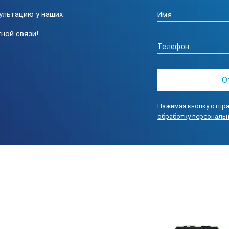
ультацию у наших
р
От 0°С до +40°С
ной связи!
От -20°C до +60°С
От -10°С до 60°С
Элемент питания типа АА 1,5 В
Нажимая кнопку отпра
обработку персональ
диаметр 40 мм х120 мм
300 гр.