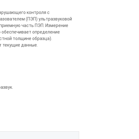
зрушающего контроля с
азователем (ПЭП) ультразвуковой
 приемную часть ПЭП. Измерение
о обеспечивает определение
естной толщине образца).
т текущие данные.
азвук.