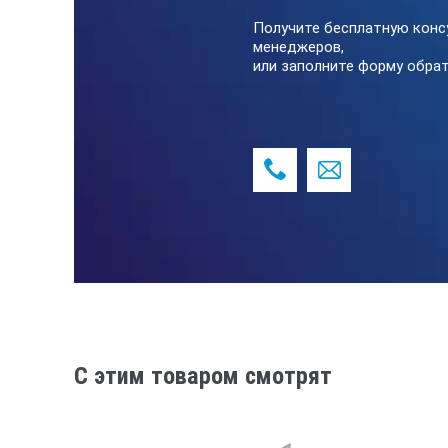
Получите бесплатную конс
Диапазон рабочих температу
менеджеров,
или заполните форму обрат
Температура хранения
Температура измеряемой
поверхности
Электрическое питание
Габариты
Вес
C этим товаром смотрят