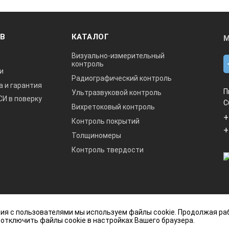
ОВ
КАТАЛОГ
М
Визуально-измерительный
контроль
и
Радиографический контроль
а и гарантия
П
Ультразвуковой контроль
СИ в поверку
С
Вихретоковый контроль
+
Контроль покрытий
+
Толщиномеры
Контроль твердости
данный интернет-сайт носит исключительно
ия с пользователями мы используем файлы cookie. Продолжая ра
ется публичной офертой, определяемой
 отключить файлы cookie в настройках Вашего браузера.