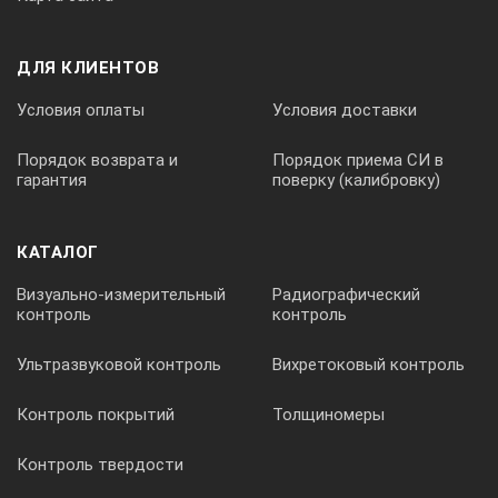
Авто
ДЛЯ КЛИЕНТОВ
Условия оплаты
Условия доставки
Погрешность измерения (с
Порядок возврата и
Порядок приема СИ в
гарантия
поверку (калибровку)
настроенным зондом)
КАТАЛОГ
При диапазоне 0,8мм~9,99мм точность
измерения 0,01мм и погрешность ±0,05мм;
Визуально-измерительный
Радиографический
При диапазоне 10,0мм~99,99мм точность
контроль
контроль
измерения 0,01мм и погрешность
±(1%Н+0,04)мм; При диапазоне
Ультразвуковой контроль
Вихретоковый контроль
100,0мм~300,0мм точность измерения 0,1мм
и погрешность ≤ 3%Нмм, где Н – толщина
Контроль покрытий
Толщиномеры
контролируемых материалов
Контроль твердости