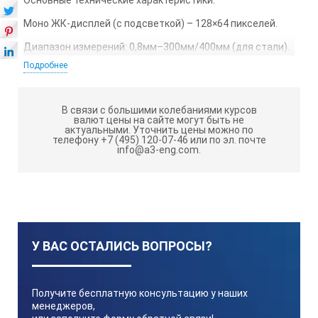
Моно ЖК-дисплей (с подсветкой) – 128×64 пикселей.
Диапазон измерений: 0,8мм–300мм/400мм (для стали).
Подробнее
Точность измерений: 0,01мм/0,1мм.
Различные режимы измерений: измерение
минимального значения, среднего значения измерений,
В связи с большими колебаниями курсов
валют цены на сайте могут быть не
измерение максимального значения, измерение
актуальными.
Уточнить цены можно по
разницы толщин и т.д.
телефону +7 (495) 120-07-46 или по эл. почте
info@a3-eng.com.
При вводе известного значения толщины прибор
определит скорость в контролируемом изделии в
режиме реального времени.
До 5000 измерений могут быть сохранены в память
толщиномера.
У ВАС ОСТАЛИСЬ ВОПРОСЫ?
Компактность, малый вес, низкое потребление энергии
и длительный период эксплуатации.
Корпус выполнен из ударопрочного пластика.
Получите бесплатную консультацию у наших
менеджеров,
USB - соединение с ПК, для передачи и архивирования