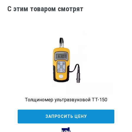
C этим товаром смотрят
Экран дисплея
2,2-дюймовый моно ЖК-дисплей (с
подсветкой) – 128×64 пикселей
Диапазон измерений
0,8мм–300мм (для стали)
Толщиномер ультразвуковой ТТ-150
ЗАПРОСИТЬ ЦЕНУ
Точность измерений