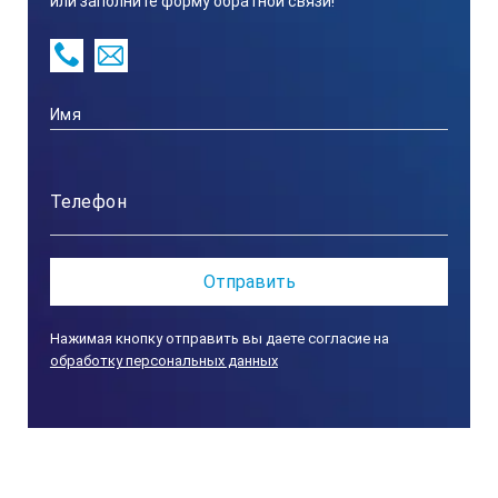
или заполните форму обратной связи!
результатов контроля
По сравнению с CTS-30A, CTS-30B модель имеет более
передовые функции:
Режим быстрого сканирования;
Калибровка по двум точкам;
Поддержка различных типов преобразователей
ультразвуковых (2МГц, 5МГц, 7,5МГц,
высокотемпературный преобразователь)
Технические характеристики CTS 30A CTS
30B:
Нажимая кнопку отправить вы даете согласие на
обработку персональных данных
Модель
CTS-30A