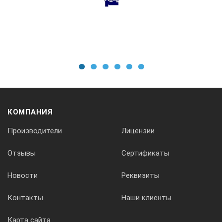
0,01мм/0,1мм (0,001дюйм/0,01дюйм)
Совместимые ПЭП
1
2
3
4
5
6
5 МГц
КОМПАНИЯ
Производители
Лицензии
Диапазон скоростей
Отзывы
Сертификаты
1000~9999 м/с
Новости
Реквизиты
Контакты
Наши клиенты
Усиление
Карта сайта