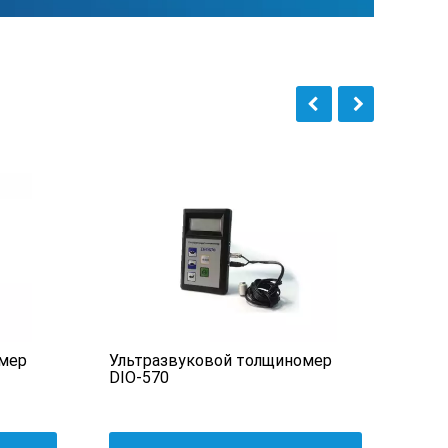
мер
Ультразвуковой толщиномер
Уль
DIO-570
TT1