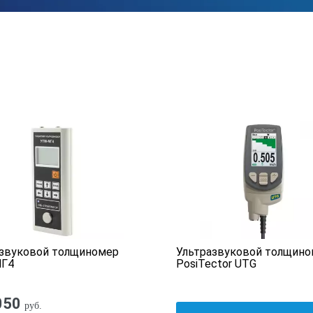
азвуковой толщиномер
Ультразвуковой толщино
Г4
PosiTector UTG
050
руб.