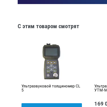
C этим товаром смотрят
Ультразвуковой толщиномер CL
Ультр
II
5
УТМ-М
169 