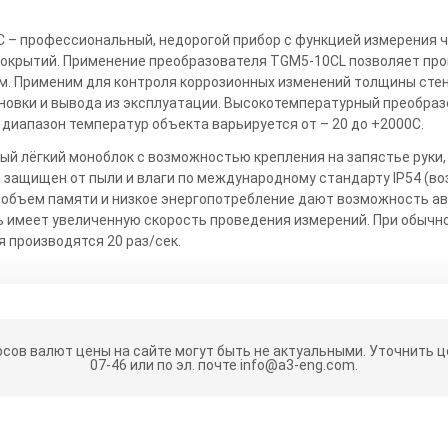
 – профессиональный, недорогой прибор с функцией измерения 
крытий. Применение преобразователя TGM5-10CL позволяет про
м. Применим для контроля коррозионных изменений толщины стен
новки и вывода из эксплуатации. Высокотемпературный преобра
 диапазон температур объекта варьируется от – 20 до +2000С.
й лёгкий моноблок с возможностью крепления на запястье руки, 
 защищен от пыли и влаги по международному стандарту IP54 (в
 объем памяти и низкое энергопотребление дают возможность ав
 имеет увеличенную скорость проведения измерений. При обычно
 производятся 20 раз/сек.
рсов валют цены на сайте могут быть не актуальными.
Уточнить це
07-46 или по эл. почте info@a3-eng.com.