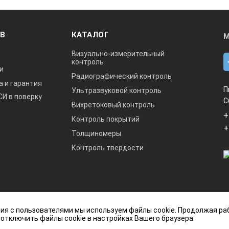
256 х 129 х 30 мм
ОВ
КАТАЛОГ
М
725 г, включая батареи
Визуально-измерительный
контроль
и
Радиографический контроль
а и гарантия
П
Ультразвуковой контроль
плект поставки толщиномера могут быть изменены производителе
СИ в поверку
С
Вихретоковый контроль
+
Контроль покрытий
+
Толщиномеры
Контроль твердости
данный интернет-сайт носит исключительно
ия с пользователями мы используем файлы cookie. Продолжая ра
ется публичной офертой, определяемой
 отключить файлы cookie в настройках Вашего браузера.
кой Федерации.