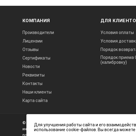
Размеры (ВхШхГ):
КОМПАНИЯ
ДЛЯ КЛИЕНТ
Масса:
Производители
Условия оплаты
Лицензии
Условия доставк
Отзывы
Порядок возврат
*Технические характеристики и ком
Порядок приема 
Сертификаты
(калибровку)
уведомления.
Новости
Реквизиты
Контакты
Наши клиенты
Карта сайта
А3
Инжиниринг
© 2026 А3 Инжиниринг Обращаем Ваше внимание на то, что 
Нагорный
Для улучшения работы сайта и его взаимодейств
информационный характер и ни при каких условиях не явля
использование cookie-файлов. Вы всегда можете
проезд
положениями статьи 437 (2) Гражданского кодекса Российс