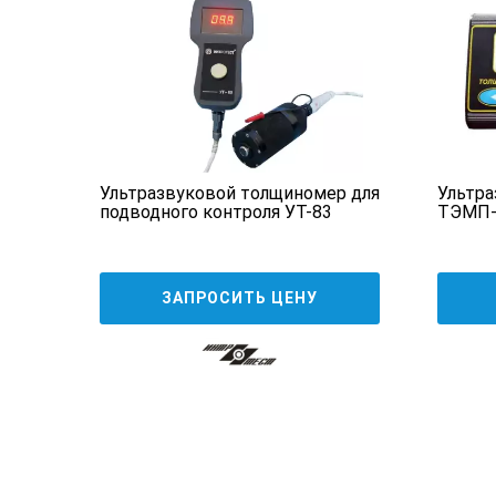
Частота индикации:
Индикатор:
Тактовая частота:
р
Ультразвуковой толщиномер для
Ультр
подводного контроля УТ-83
ТЭМП-
Интерфейсы:
ЗАПРОСИТЬ ЦЕНУ
Встроенная память:
Рабочая температура:
Питание:
Время работы от батарей: