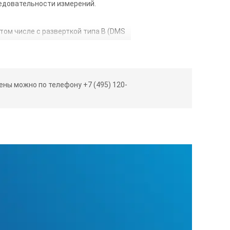
едовательности измерений.
ом числе с разверткой типа В (DMS
те со слоистыми материалами или
шим углом обзора, четко читаемый
минания результатов измерения
ны можно по телефону +7 (495) 120-
оре.
ра (только в DMS 2TC);
вка нуля;
я;