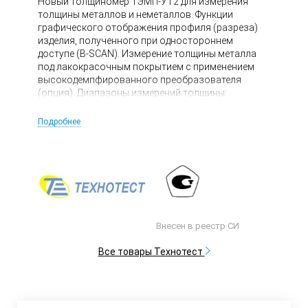
Новый толщиномер ТЭМП-УТ2 для измерения
толщины металлов и неметаллов. Функции
графического отображения профиля (разреза)
изделия, полученного при одностороннем
доступе (B-SCAN). Измерение толщины металла
под лакокрасочным покрытием с применением
высокодемпфированного преобразователя
(опция). Диапазоны измерений толщины:
0,8...200мм. Связь с ПК по USB. Память 2000
результатов измерений. Толщиномер
Подробнее
ультразвуковой ТЭМП-УТ2 внесен в ГосРеестр СИ
РФ, Беларуси, Украины, Казахстана.
Внесен в реестр СИ
Все товары Технотест