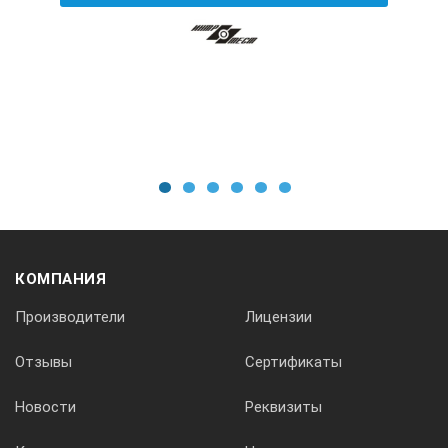
Встроенный образец толщины,
Ручной выбор преобразователя из меню прибора;
В-скан;
Запоминание следующих параметров:
- настроек для каждого преобразователя
(коррекции установки «0», скорости ультразвука,
параметров усилительного тракта);
1
2
3
4
5
6
- последней юстировки на определенный материал;
Запись в память и сохранение даже при отсутствии
питания до 2000 результатов измерения с
КОМПАНИЯ
разбивкой на "страницы", их последующий просмотр
и передача в ПК;
Производители
Лицензии
Автоматическое отключение после завершения
Отзывы
Сертификаты
работы;
Удобная, дружественная, износостойкая
Новости
Реквизиты
клавиатура;