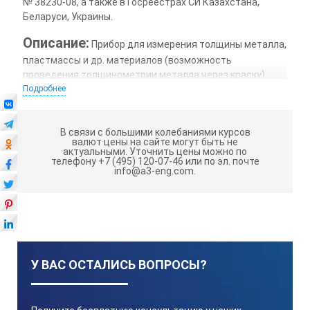
№ 38230-08, а также в Госреестрах СИ Казахстана,
Беларуси, Украины.
Описание:
Прибор для измерения толщины металла,
пластмассы и др. материалов (возможность
проведения толщинометрии металла через краску)
Подробнее
Гарантия на ультразвуковой
толщиномер ТЭМП УТ2:
3 года
В связи с большими колебаниями курсов
валют цены на сайте могут быть не
Новый ультразвуковой толщиномер
актуальными.
Уточнить цены можно по
телефону +7 (495) 120-07-46 или по эл. почте
общего назначения ТЭМП-УТ2
info@a3-eng.com.
выпускается взамен предыдущей,
снятой с производства,
версии толщиномера ТЭМП-УТ2.
Назначение толщиномера ТЭМП-УТ2
У ВАС ОСТАЛИСЬ ВОПРОСЫ?
Толщиномер ТЭМП-УТ2 предназначен
для: